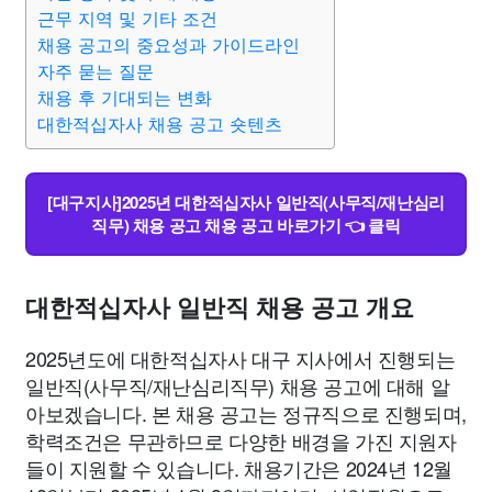
종교
사회
정치
건강
의료
의학
경제
마케팅
근무 지역 및 기타 조건
채용 공고의 중요성과 가이드라인
자주 묻는 질문
부동산
외국어
교육
교통
생활
기타
채용 후 기대되는 변화
대한적십자사 채용 공고 숏텐츠
[대구지사]2025년 대한적십자사 일반직(사무직/재난심리
직무) 채용 공고 채용 공고 바로가기 👈 클릭
대한적십자사 일반직 채용 공고 개요
2025년도에 대한적십자사 대구 지사에서 진행되는
일반직(사무직/재난심리직무) 채용 공고에 대해 알
아보겠습니다. 본 채용 공고는 정규직으로 진행되며,
학력조건은 무관하므로 다양한 배경을 가진 지원자
들이 지원할 수 있습니다. 채용기간은 2024년 12월