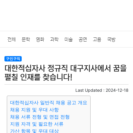
전체
문학
영화
과학
미술
공연
고용
국방
법률
음악
드라마
보험
연예인
만화
환경
보건
구인구직
대한적십자사 정규직 대구지사에서 꿈을
질병
가요
방송
일상
주식
암호화폐
블록체인
펼칠 인재를 찾습니다!
결혼
육아
반려동물
패션
미용
증권
인테리어
Last Updated :
2024-12-18
대한적십자사 일반직 채용 공고 개요
요리
상품리뷰
원예
금융
게임
스포츠
사진
채용 지원 및 우대 사항
채용 서류 전형 및 면접 전형
대출
자동차
취미
여행
맛집
IT
컴퓨터
기술
지원 자격 및 필요한 서류
가산 항목 및 우대 대상