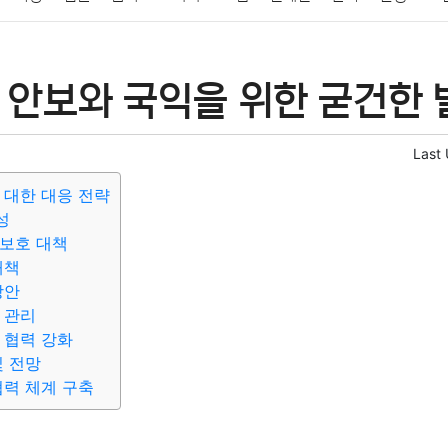
패션
미용
증권
인테리어
요리
상품리뷰
원예
금융
 안보와 국익을 위한 굳건한 
정치
건강
의료
의학
경제
마케팅
부동산
외국어
Last
 대한 대응 전략
성
보호 대책
대책
방안
 관리
 협력 강화
및 전망
협력 체계 구축