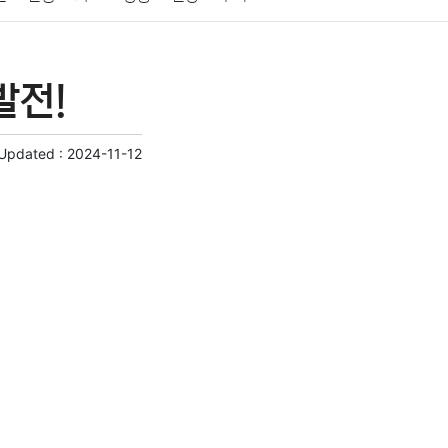
게임
스포츠
사진
대출
자동차
취미
발전!
교육
교통
생활
기타
 Updated :
2024-11-12