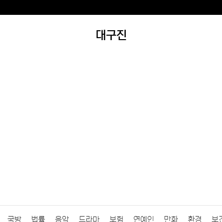
대구진
국방
법률
음악
드라마
보험
연예인
만화
환경
보