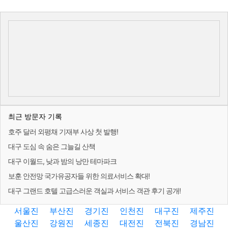
최근 방문자 기록
호주 달러 외평채 기재부 사상 첫 발행!
대구 도심 속 숨은 그늘길 산책
대구 이월드, 낮과 밤의 낭만 테마파크
보훈 안전망 국가유공자들 위한 의료서비스 확대!
대구 그랜드 호텔 고급스러운 객실과 서비스 객관 후기 공개!
서울진
부산진
경기진
인천진
대구진
제주진
울산진
강원진
세종진
대전진
전북진
경남진