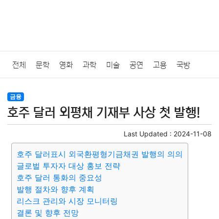
전체
문학
영화
과학
미술
공연
고용
국방
법률
음악
드라마
보험
연예인
만화
환경
보건
금융
호주 달러 외평채 기재부 사상 첫 발행!
질병
가요
방송
일상
주식
암호화폐
블록체인
Last Updated :
2024-11-08
결혼
육아
반려동물
패션
미용
증권
인테리어
호주 달러표시 외국환평형기금채권 발행의 의의
글로벌 투자자 대상 홍보 전략
요리
상품리뷰
원예
금융
게임
스포츠
사진
호주 달러 통화의 중요성
발행 절차와 향후 계획
대출
자동차
취미
여행
맛집
IT
컴퓨터
기술
리스크 관리와 시장 모니터링
결론 및 향후 전망