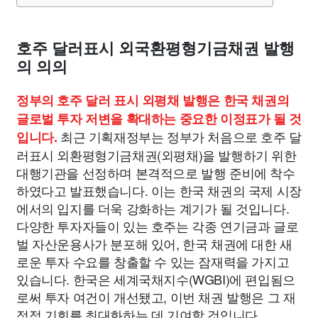
종교
사회
정치
건강
의료
의학
경제
마케팅
호주 달러표시 외국환평형기금채권 발행
부동산
외국어
교육
교통
생활
기타
의 의의
정부의 호주 달러 표시 외평채 발행은 한국 채권의
글로벌 투자 저변을 확대하는 중요한 이정표가 될 것
최근 기획재정부는 정부가 처음으로 호주 달
입니다.
러표시 외환평형기금채권(외평채)을 발행하기 위한
대행기관을 선정하며 본격적으로 발행 준비에 착수
하였다고 발표했습니다. 이는 한국 채권의 국제 시장
에서의 입지를 더욱 강화하는 계기가 될 것입니다.
다양한 투자자들이 있는 호주는 각종 연기금과 글로
벌 자산운용사가 분포해 있어, 한국 채권에 대한 새
로운 투자 수요를 창출할 수 있는 잠재력을 가지고
있습니다. 한국은 세계국채지수(WGBI)에 편입됨으
로써 투자 여건이 개선됐고, 이번 채권 발행은 그 재
정적 기회를 최대화하는 데 기여할 것입니다.