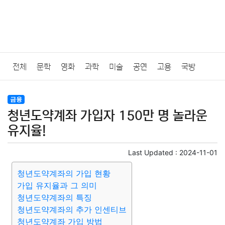
전체
문학
영화
과학
미술
공연
고용
국방
법률
음악
드라마
보험
연예인
만화
환경
보건
금융
청년도약계좌 가입자 150만 명 놀라운
질병
가요
방송
일상
주식
암호화폐
블록체인
유지율!
결혼
육아
반려동물
패션
미용
증권
인테리어
Last Updated :
2024-11-01
청년도약계좌의 가입 현황
요리
상품리뷰
원예
금융
게임
스포츠
사진
가입 유지율과 그 의미
청년도약계좌의 특징
대출
자동차
취미
여행
맛집
IT
컴퓨터
기술
청년도약계좌의 추가 인센티브
청년도약계좌 가입 방법