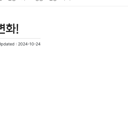
게임
스포츠
사진
대출
자동차
취미
변화!
교육
교통
생활
기타
Updated :
2024-10-24