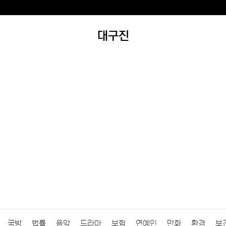
대구진
국방
법률
음악
드라마
보험
연예인
만화
환경
보