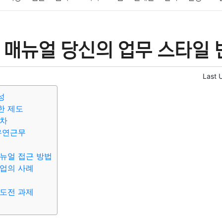
패션
미용
증권
인테리어
요리
상품리뷰
원예
금융
 매뉴얼 당신의 업무 스타일 
정치
건강
의료
의학
경제
마케팅
부동산
외국어
Last 
성
한 제도
절차
유연근무
뉴얼 접근 방법
업의 사례
도전 과제