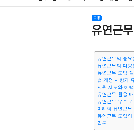
암호화폐
블록체인
결혼
육아
반려동물
고용
유연근무
여행
맛집
IT
컴퓨터
기술
종교
사회
유연근무의 중요
유연근무의 다양
유연근무 도입 
법 개정 사항과 
지원 제도와 혜택
유연근무 활용 매
유연근무 우수 기
미래의 유연근무
유연근무 도입의 
결론