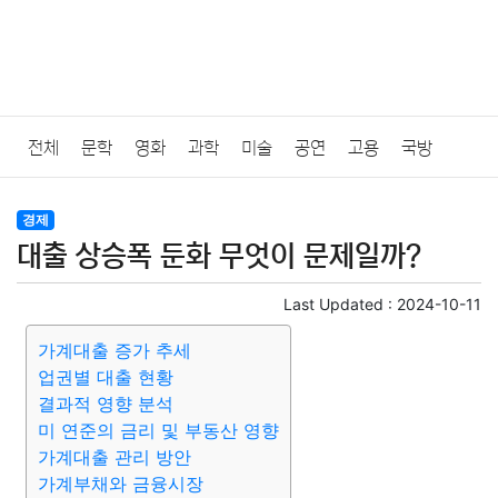
전체
문학
영화
과학
미술
공연
고용
국방
법률
음악
드라마
보험
연예인
만화
환경
보건
경제
대출 상승폭 둔화 무엇이 문제일까?
질병
가요
방송
일상
주식
암호화폐
블록체인
Last Updated :
2024-10-11
결혼
육아
반려동물
패션
미용
증권
인테리어
가계대출 증가 추세
업권별 대출 현황
요리
상품리뷰
원예
금융
게임
스포츠
사진
결과적 영향 분석
미 연준의 금리 및 부동산 영향
대출
자동차
취미
여행
맛집
IT
컴퓨터
기술
가계대출 관리 방안
가계부채와 금융시장