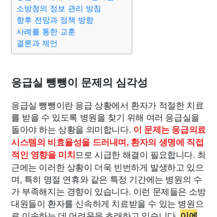
종교
사회
정치
건강
의료
의학
경제
마케팅
소방청의 정보 관리 방침
향후 전망과 정책 방향
사례를 통한 교훈
부동산
외국어
교육
교통
생활
기타
결론과 제언
응급실 뺑뺑이 문제의 심각성
응급실 뺑뺑이란 응급 상황에서 환자가 적절한 치료
를 받을 수 있도록 병원을 찾기 위해 여러 응급실을
돌아야 하는 상황을 의미합니다.
이 문제는 응급의료
시스템의 비효율성을 드러내며, 환자의 생명에 직접
므로 시급한 해결이 필요합니다. 최
적인 영향을 미치
근에는 이러한 상황이 더욱 빈번하게 발생하고 있으
며, 특히 명절 연휴와 같은 특정 기간에는 병원의 수
가 부족해지는 경향이 있습니다. 이런 문제들은 소방
대원들이 환자를 신속하게 치료받을 수 있는 병원으
로 이송하는 데 어려움을 초래하고 있습니다.
이에