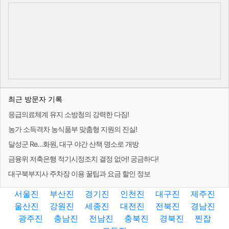
최근 방문자 기록
응급의료체계 유지 소방청의 강력한 다짐!
농가 소득격차 농식품부 맞춤형 지원의 진실!
달성군 Re…화원, 대구 야간 산책 명소로 개방
금융위 저축은행 적기시정조치 결정 없어! 궁금하다!
대구북부지사 주차장 이용 꿀팁과 요금 할인 정보
서울진
부산진
경기진
인천진
대구진
제주진
울산진
강원진
세종진
대전진
전북진
경남진
광주진
충남진
전남진
충북진
경북진
찐잡