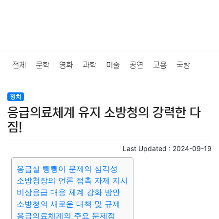
전체
문학
영화
과학
미술
공연
고용
국방
법률
음악
드라마
보험
연예인
만화
환경
보건
정치
응급의료체계 유지 소방청의 강력한 다
질병
가요
방송
일상
주식
암호화폐
블록체인
짐!
결혼
육아
반려동물
패션
미용
증권
인테리어
Last Updated :
2024-09-19
응급실 뺑뺑이 문제의 심각성
요리
상품리뷰
원예
금융
게임
스포츠
사진
소방청장의 언론 접촉 자제 지시
비상응급 대응 체계 강화 방안
대출
자동차
취미
여행
맛집
IT
컴퓨터
기술
소방청의 새로운 대책 및 규제
응급의료체계의 주요 문제점