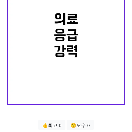
👍최고
😗오우
0
0