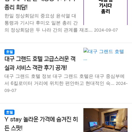
종교
사회
정치
건강
의료
의학
경제
마케팅
총리 회담!
한일 정상회담의 중요성 윤석열 대
부동산
외국어
교육
교통
생활
기타
통령과 기시다 후미오 일본 총리 간
의 정상회담은 두 나라 간의 관계를 재조…
2024-09-07
호텔
대구 그랜드 호텔 고급스러운 객
실과 서비스 객관 후기 공개!
대구 그랜드 호텔 정보 대구 그랜드 호텔은 대구 중심부에
서 6킬로미터 거리에 위치한 편안하고 현대적인 숙…
2024-
09-07
호텔
Y stay 놀라운 가격에 숨겨진 히
든 스팟!