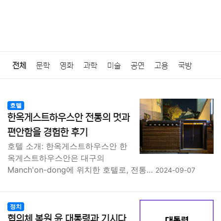
전체
문학
영화
과학
미술
공연
고용
국방
법률
음악
드라마
보험
연예인
만화
환경
보건
호텔
한옥게스트하우스안 전통의 멋과
질병
가요
방송
일상
주식
암호화폐
블록체인
편안함을 경험한 후기
호텔 소개: 한옥게스트하우스안 한
결혼
육아
반려동물
패션
미용
증권
인테리어
옥게스트하우스안은 대구의
Manch'on-dong에 위치한 호텔로, 전통…
2024-09-07
요리
상품리뷰
원예
금융
게임
스포츠
사진
대출
자동차
취미
여행
맛집
IT
컴퓨터
기술
정치
협의체 복원 윤 대통령과 기시다