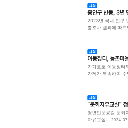
사회
총인구 반등, 3년 
2023년 국내 인구
총조사 결과에 따르
사회
이동장터, 농촌마을
가가호호 이동장터의
가게가 부족하여 
사회
“문화자유교실” 청
청년인문공감 문화자
자유교실’…
2024-07