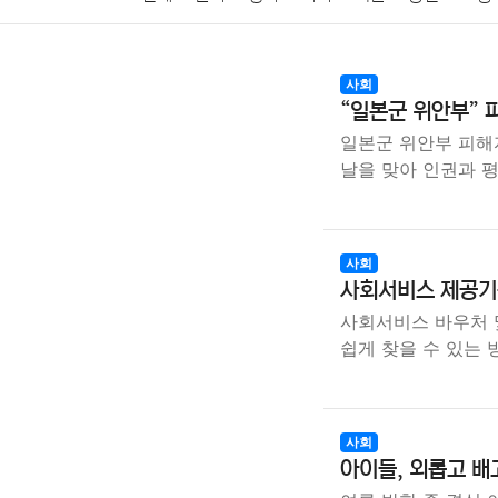
암호화폐
블록체인
결혼
육아
반려동물
사회
“일본군 위안부” 
여행
맛집
IT
컴퓨터
기술
종교
사회
일본군 위안부 피해자
날을 맞아 인권과 
사회
사회서비스 제공기관
사회서비스 바우처 
쉽게 찾을 수 있는
사회
아이들, 외롭고 배