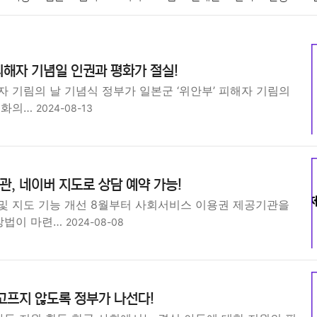
패션
미용
증권
인테리어
요리
상품리뷰
원예
금융
피해자 기념일 인권과 평화가 절실!
정치
건강
의료
의학
경제
마케팅
부동산
외국어
 기림의 날 기념식 정부가 일본군 ‘위안부’ 피해자 기림의
평화의…
2024-08-13
, 네이버 지도로 상담 예약 가능!
및 지도 기능 개선 8월부터 사회서비스 이용권 제공기관을
 방법이 마련…
2024-08-08
고프지 않도록 정부가 나선다!