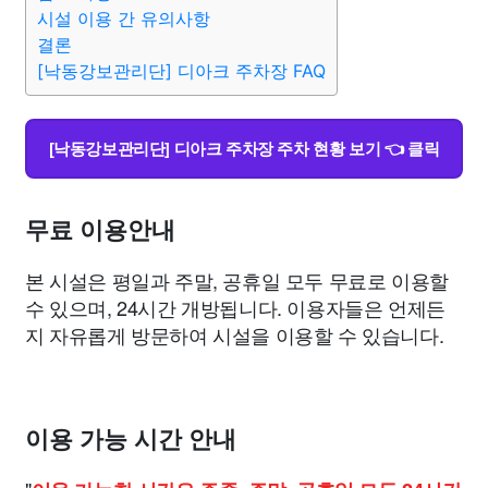
종교
사회
정치
건강
의료
의학
경제
마케팅
시설 이용 간 유의사항
결론
[낙동강보관리단] 디아크 주차장 FAQ
부동산
외국어
교육
교통
생활
기타
[낙동강보관리단] 디아크 주차장 주차 현황 보기 👈 클릭
무료 이용안내
본 시설은 평일과 주말, 공휴일 모두 무료로 이용할
수 있으며, 24시간 개방됩니다. 이용자들은 언제든
지 자유롭게 방문하여 시설을 이용할 수 있습니다.
이용 가능 시간 안내