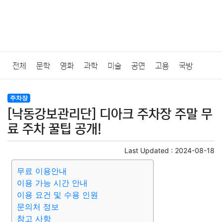
전체
문학
영화
과학
미술
공연
고용
국방
법률
음악
드라마
보험
연예인
만화
환경
보건
주차장
[낙동강보관리단] 디아크 주차장 주말 무
질병
가요
방송
일상
주식
암호화폐
블록체인
료 주차 꿀팁 공개!
결혼
육아
반려동물
패션
미용
증권
인테리어
Last Updated :
2024-08-18
무료 이용안내
요리
상품리뷰
원예
금융
게임
스포츠
사진
이용 가능 시간 안내
이용 요건 및 수용 인원
대출
자동차
취미
여행
맛집
IT
컴퓨터
기술
문의처 정보
참고 사항