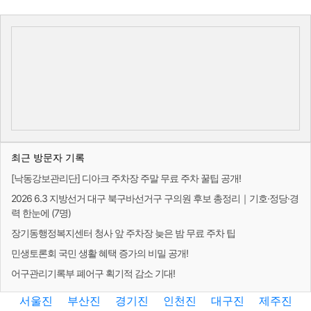
최근 방문자 기록
[낙동강보관리단] 디아크 주차장 주말 무료 주차 꿀팁 공개!
2026 6.3 지방선거 대구 북구바선거구 구의원 후보 총정리｜기호·정당·경
력 한눈에 (7명)
장기동행정복지센터 청사 앞 주차장 늦은 밤 무료 주차 팁
민생토론회 국민 생활 혜택 증가의 비밀 공개!
어구관리기록부 폐어구 획기적 감소 기대!
서울진
부산진
경기진
인천진
대구진
제주진