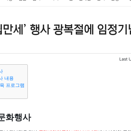
패션
미용
증권
인테리어
요리
상품리뷰
원예
금융
립만세’ 행사 광복절에 임정
정치
건강
의료
의학
경제
마케팅
부동산
외국어
Last 
사
사 내용
교육 프로그램
문화행사