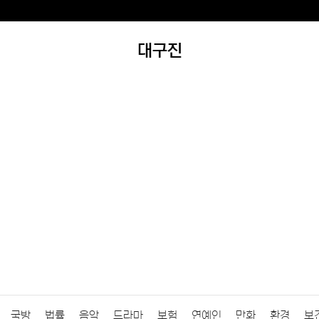
대구진
국방
법률
음악
드라마
보험
연예인
만화
환경
보