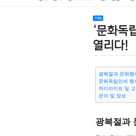
암호화폐
블록체인
결혼
육아
반려동물
기타
‘문화독
여행
맛집
IT
컴퓨터
기술
종교
사회
열리다!
광복절과 문화행
문화독립만세 행
하이라이트 및 
문의 및 정보
광복절과 