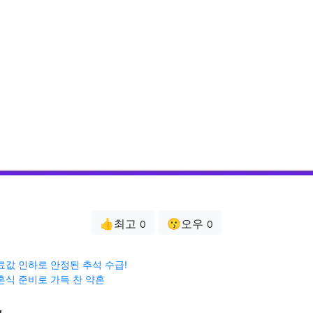
👍최고
😗오우
0
0
료값 인하로 안정된 추석 수급!
혼식 준비로 가득 찬 약혼