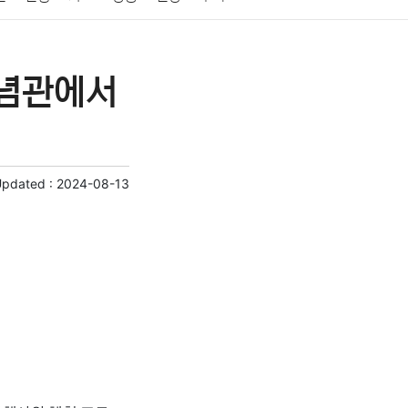
게임
스포츠
사진
대출
자동차
취미
기념관에서
교육
교통
생활
기타
Updated :
2024-08-13