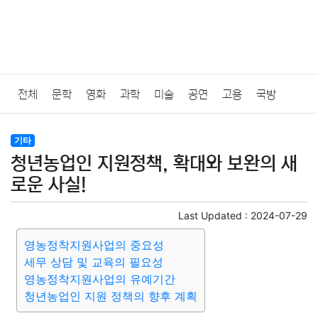
전체
문학
영화
과학
미술
공연
고용
국방
법률
음악
드라마
보험
연예인
만화
환경
보건
기타
청년농업인 지원정책, 확대와 보완의 새
질병
가요
방송
일상
주식
암호화폐
블록체인
로운 사실!
결혼
육아
반려동물
패션
미용
증권
인테리어
Last Updated :
2024-07-29
영농정착지원사업의 중요성
요리
상품리뷰
원예
금융
게임
스포츠
사진
세무 상담 및 교육의 필요성
영농정착지원사업의 유예기간
대출
자동차
취미
여행
맛집
IT
컴퓨터
기술
청년농업인 지원 정책의 향후 계획