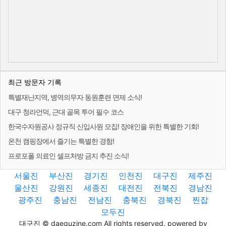
최근 방문자 기록
특별재난지역, 병역의무자 동원훈련 면제 소식!
대구 청라언덕, 근대 골목 투어 필수 코스
한국수자원공사 정규직 신입사원 모집! 장애인을 위한 특별한 기회!
온천 캠핑장에서 즐기는 특별한 경험!
프로포폴 의료인 셀프처방 금지 추진 소식!
서울진
부산진
경기진
인천진
대구진
제주진
울산진
강원진
세종진
대전진
전북진
경남진
광주진
충남진
전남진
충북진
경북진
찐잡
모두진
대구진 © daeguzine.com All rights reserved. powered by