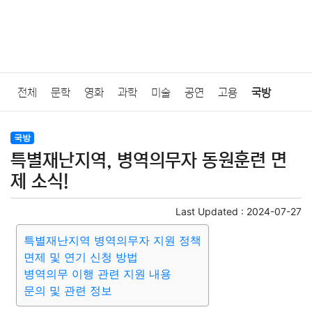
전체
문학
영화
과학
미술
공연
고용
국방
법률
음악
드라마
보험
연예인
만화
환경
보건
국방
특별재난지역, 병역의무자 동원훈련 면
질병
가요
방송
일상
주식
암호화폐
블록체인
제 소식!
결혼
육아
반려동물
패션
미용
증권
인테리어
Last Updated :
2024-07-27
특별재난지역 병역의무자 지원 정책
요리
상품리뷰
원예
금융
게임
스포츠
사진
면제 및 연기 신청 방법
병역의무 이행 관련 지원 내용
대출
자동차
취미
여행
맛집
IT
컴퓨터
기술
문의 및 관련 정보