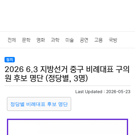
전체
문학
영화
과학
미술
공연
고용
국방
법률
음악
드라마
보험
연예인
만화
환경
보건
정치
2026 6.3 지방선거 중구 비례대표 구의
질병
가요
방송
일상
주식
암호화폐
블록체인
원 후보 명단 (정당별, 3명)
결혼
육아
반려동물
패션
미용
증권
인테리어
Last Updated :
2026-05-23
정당별 비례대표 후보 명단
요리
상품리뷰
원예
금융
게임
스포츠
사진
대출
자동차
취미
여행
맛집
IT
컴퓨터
기술