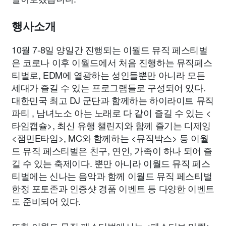
종교
사회
정치
건강
의료
의학
경제
마케팅
행사소개
부동산
외국어
교육
교통
생활
기타
10월 7-8일 양일간 진행되는 이월드 뮤직 페스티벌
은 코로나 이후 이월드에서 처음 진행하는 뮤직페스
티벌로, EDM에 열광하는 성인들뿐만 아니라 모든
세대가 즐길 수 있는 프로그램들로 구성되어 있다.
대한민국 최고 DJ 군단과 함께하는 하이라이트 뮤직
파티
, 남녀노소 아는 노래로 다 같이 즐길 수 있는 <
타임캡슐>, 최신 유행 챌린지와 함께 즐기는 디제잉
<잼민E타임>, MC와 함께하는 <뮤직박스> 등 이월
드 뮤직 페스티벌은 친구, 연인, 가족이 하나 되어 즐
길 수 있는 축제이다. 뿐만 아니라 이월드 뮤직 페스
티벌에는 신나는 음악과 함께 이월드 뮤직 페스티벌
한정 포토존과 인증샷 경품 이벤트 등 다양한 이벤트
도 준비되어 있다.