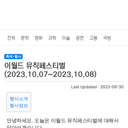
전체
문학
영화
과학
미술
공연
고용
국방
법률
음악
드라마
보험
연예인
만화
환경
보건
축제-행사
이월드 뮤직페스티벌
질병
가요
방송
일상
주식
암호화폐
블록체인
(2023.10.07~2023.10.08)
결혼
육아
반려동물
패션
미용
증권
인테리어
Last Updated :
2023-09-30
행사소개
요리
상품리뷰
원예
금융
게임
스포츠
사진
행사정보
대출
자동차
취미
여행
맛집
IT
컴퓨터
기술
안녕하세요. 오늘은 이월드 뮤직페스티벌에 대해서
알아보겠습니다.