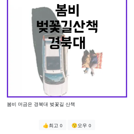
봄비 머금은 경북대 벚꽃길 산책
👍최고
😗오우
0
0