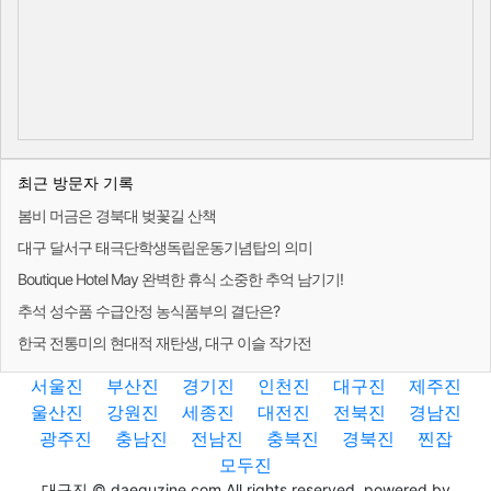
최근 방문자 기록
봄비 머금은 경북대 벚꽃길 산책
대구 달서구 태극단학생독립운동기념탑의 의미
Boutique Hotel May 완벽한 휴식 소중한 추억 남기기!
추석 성수품 수급안정 농식품부의 결단은?
한국 전통미의 현대적 재탄생, 대구 이슬 작가전
서울진
부산진
경기진
인천진
대구진
제주진
울산진
강원진
세종진
대전진
전북진
경남진
광주진
충남진
전남진
충북진
경북진
찐잡
모두진
대구진 © daeguzine.com All rights reserved. powered by