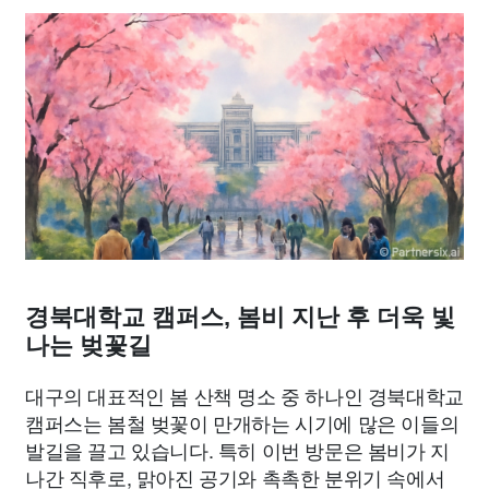
종교
사회
정치
건강
의료
의학
경제
마케팅
부동산
외국어
교육
교통
생활
기타
경북대학교 캠퍼스, 봄비 지난 후 더욱 빛
나는 벚꽃길
대구의 대표적인 봄 산책 명소 중 하나인 경북대학교
캠퍼스는 봄철 벚꽃이 만개하는 시기에 많은 이들의
발길을 끌고 있습니다. 특히 이번 방문은 봄비가 지
나간 직후로, 맑아진 공기와 촉촉한 분위기 속에서