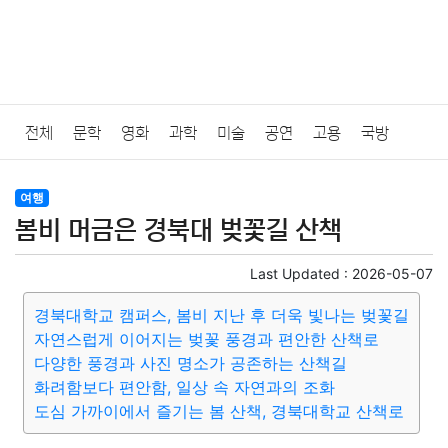
전체
문학
영화
과학
미술
공연
고용
국방
법률
음악
드라마
보험
연예인
만화
환경
보건
여행
봄비 머금은 경북대 벚꽃길 산책
질병
가요
방송
일상
주식
암호화폐
블록체인
Last Updated :
2026-05-07
결혼
육아
반려동물
패션
미용
증권
인테리어
경북대학교 캠퍼스, 봄비 지난 후 더욱 빛나는 벚꽃길
자연스럽게 이어지는 벚꽃 풍경과 편안한 산책로
요리
상품리뷰
원예
금융
게임
스포츠
사진
다양한 풍경과 사진 명소가 공존하는 산책길
화려함보다 편안함, 일상 속 자연과의 조화
대출
자동차
취미
여행
맛집
IT
컴퓨터
기술
도심 가까이에서 즐기는 봄 산책, 경북대학교 산책로