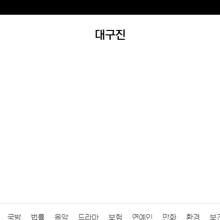
대구진
국방
법률
음악
드라마
보험
연예인
만화
환경
보