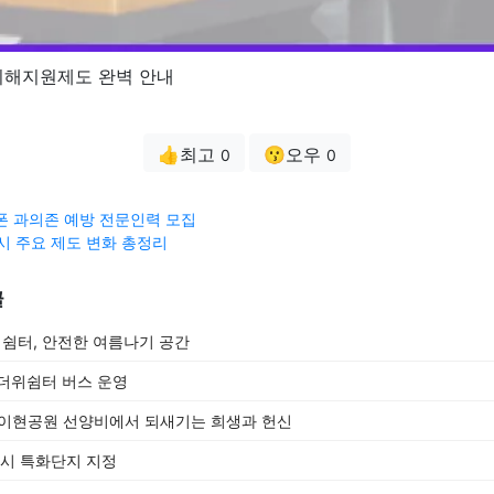
피해지원제도 완벽 안내
👍최고
😗오우
0
0
폰 과의존 예방 전문인력 모집
구시 주요 제도 변화 총정리
글
쉼터, 안전한 여름나기 공간
더위쉼터 버스 운영
구 이현공원 선양비에서 되새기는 희생과 헌신
도시 특화단지 지정