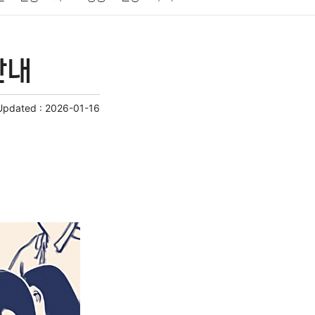
게임
스포츠
사진
대출
자동차
취미
안내
교육
교통
생활
기타
Updated :
2026-01-16