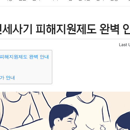
패션
미용
증권
인테리어
요리
상품리뷰
원예
금융
전세사기 피해지원제도 완벽 
정치
건강
의료
의학
경제
마케팅
부동산
외국어
Last 
 피해지원제도 완벽 안내
가 안내