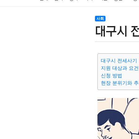
암호화폐
블록체인
결혼
육아
반려동물
사회
대구시 
여행
맛집
IT
컴퓨터
기술
종교
사회
대구시 전세사기
지원 대상과 요건
신청 방법
현장 분위기와 추