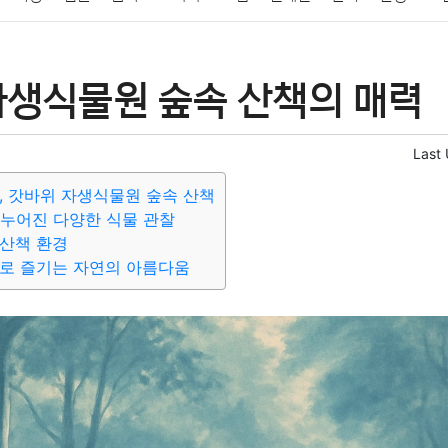
패션
미용
증권
인테리어
요리
상품리뷰
원예
금융
자생식물원 숲속 산책의 매력
정치
건강
의료
의학
경제
마케팅
부동산
외국어
Last
, 갓바위 자생식물원 숲속 산책
나누어진 다양한 식물 관찰
산책 환경
로 즐기는 자연의 아름다움