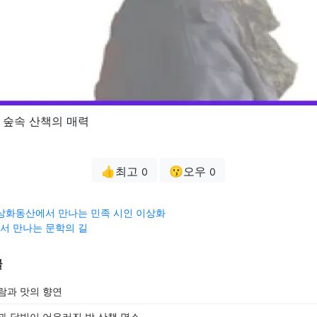
 숲속 산책의 매력
👍최고
😗오우
0
0
상화동산에서 만나는 민족 시인 이상화
서 만나는 문학의 길
글
람과 맛의 향연
과 달빛이 어우러진 밤 산책 명소