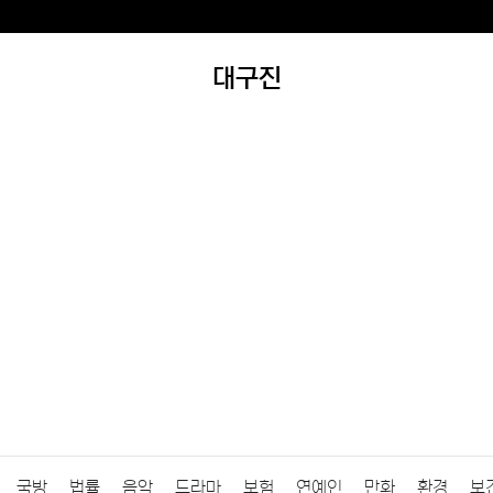
대구진
국방
법률
음악
드라마
보험
연예인
만화
환경
보