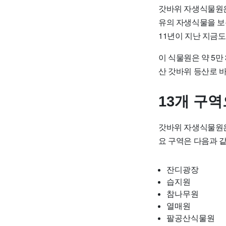
갓바위 자생식물원은
유의 자생식물을 보존
11년이 지난 지금
이 식물원은 약 5만
산 갓바위 등산로 
13개 구
갓바위 자생식물원은
요 구역은 다음과 
잔디광장
습지원
참나무원
열매원
팔공산식물원