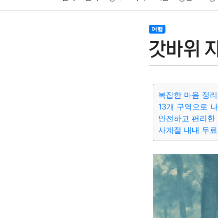
암호화폐
블록체인
결혼
육아
반려동물
여행
갓바위 
여행
맛집
IT
컴퓨터
기술
종교
사회
복잡한 마음 정리
13개 구역으로 
안전하고 편리한 
사계절 내내 무료