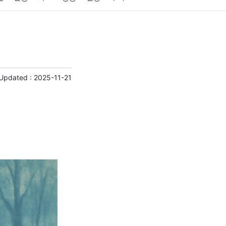
게임
스포츠
사진
대출
자동차
취미
교육
교통
생활
기타
 Updated :
2025-11-21