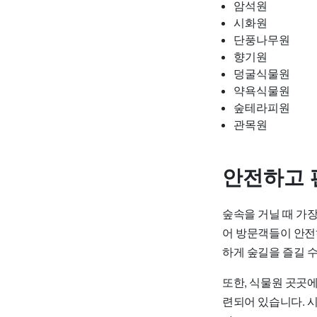
암석원
시화원
단풍나무원
향기원
덩굴식물원
약욕식물원
숲테라피원
관목원
안전하고 
숲속을 거닐 때 가
어 방문객들이 안전
하게 숲길을 즐길 수
또한, 식물원 곳곳에
련되어 있습니다. 