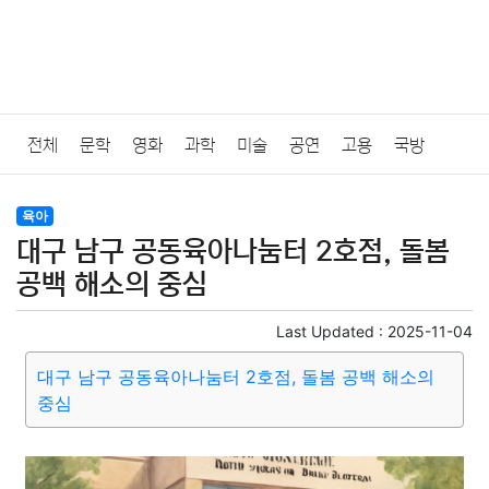
전체
문학
영화
과학
미술
공연
고용
국방
법률
음악
드라마
보험
연예인
만화
환경
보건
육아
대구 남구 공동육아나눔터 2호점, 돌봄
질병
가요
방송
일상
주식
암호화폐
블록체인
공백 해소의 중심
결혼
육아
반려동물
패션
미용
증권
인테리어
Last Updated :
2025-11-04
대구 남구 공동육아나눔터 2호점, 돌봄 공백 해소의
요리
상품리뷰
원예
금융
게임
스포츠
사진
중심
대출
자동차
취미
여행
맛집
IT
컴퓨터
기술