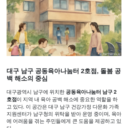
종교
사회
정치
건강
의료
의학
경제
마케팅
부동산
외국어
교육
교통
생활
기타
대구 남구 공동육아나눔터 2호점, 돌봄 공
백 해소의 중심
대구광역시 남구에 위치한
공동육아나눔터 남구 2
이 지역 내 육아 공백 해소에 중요한 역할을 하
호점
고 있다. 이 공간은 대구 남구 건강가정 다문화 가족
지원센터가 남구청의 위탁을 받아 운영 중이며, 육아
에 어려움을 겪는 주민들에게 큰 도움을 제공하고 있
다.