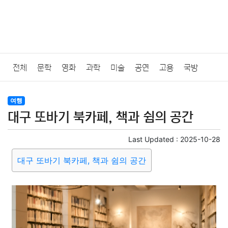
전체
문학
영화
과학
미술
공연
고용
국방
법률
음악
드라마
보험
연예인
만화
환경
보건
여행
대구 또바기 북카페, 책과 쉼의 공간
질병
가요
방송
일상
주식
암호화폐
블록체인
Last Updated :
2025-10-28
결혼
육아
반려동물
패션
미용
증권
인테리어
대구 또바기 북카페, 책과 쉼의 공간
요리
상품리뷰
원예
금융
게임
스포츠
사진
대출
자동차
취미
여행
맛집
IT
컴퓨터
기술