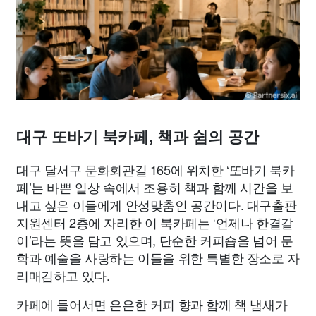
종교
사회
정치
건강
의료
의학
경제
마케팅
부동산
외국어
교육
교통
생활
기타
대구 또바기 북카페, 책과 쉼의 공간
대구 달서구 문화회관길 165에 위치한 ‘또바기 북카
페’는 바쁜 일상 속에서 조용히 책과 함께 시간을 보
내고 싶은 이들에게 안성맞춤인 공간이다. 대구출판
지원센터 2층에 자리한 이 북카페는 ‘언제나 한결같
이’라는 뜻을 담고 있으며, 단순한 커피숍을 넘어 문
학과 예술을 사랑하는 이들을 위한 특별한 장소로 자
리매김하고 있다.
카페에 들어서면 은은한 커피 향과 함께 책 냄새가