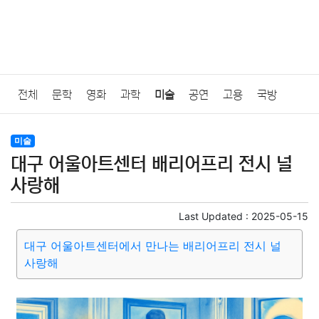
전체
문학
영화
과학
미술
공연
고용
국방
법률
음악
드라마
보험
연예인
만화
환경
보건
미술
대구 어울아트센터 배리어프리 전시 널
질병
가요
방송
일상
주식
암호화폐
블록체인
사랑해
결혼
육아
반려동물
패션
미용
증권
인테리어
Last Updated :
2025-05-15
대구 어울아트센터에서 만나는 배리어프리 전시 널
요리
상품리뷰
원예
금융
게임
스포츠
사진
사랑해
대출
자동차
취미
여행
맛집
IT
컴퓨터
기술