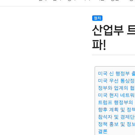
암호화폐
블록체인
결혼
육아
반려동물
정치
산업부 
여행
맛집
IT
컴퓨터
기술
종교
사회
파!
미국 신 행정부 
미국 우선 통상정
정부와 업계의 협
미국 현지 네트워
트럼프 행정부의 
향후 계획 및 정
참석자 및 경제단
정책 홍보 및 정
결론