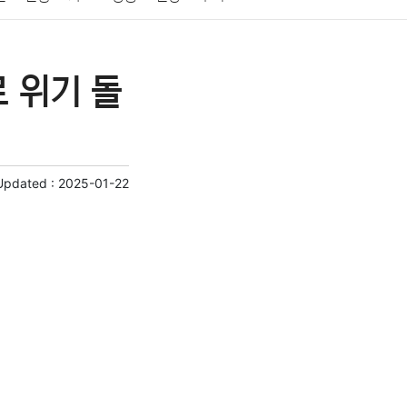
게임
스포츠
사진
대출
자동차
취미
 위기 돌
교육
교통
생활
기타
Updated :
2025-01-22