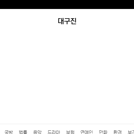
대구진
국방
법률
음악
드라마
보험
연예인
만화
환경
보