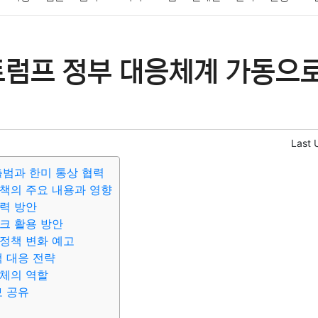
패션
미용
증권
인테리어
요리
상품리뷰
원예
금융
트럼프 정부 대응체계 가동으로
정치
건강
의료
의학
경제
마케팅
부동산
외국어
Last 
출범과 한미 통상 협력
책의 주요 내용과 영향
력 방안
크 활용 방안
정책 변화 예고
책 대응 전략
체의 역할
보 공유