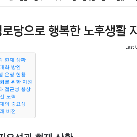
패션
미용
증권
인테리어
요리
상품리뷰
원예
금융
경로당으로 행복한 노후생활 지
정치
건강
의료
의학
경제
마케팅
부동산
외국어
Last 
과 현재 상황
대화 방안
램 운영 현황
화를 위한 지원
과 접근성 향상
선 노력
연대의 중요성
래 비전