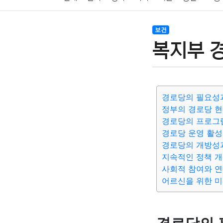
암호화폐
블록체인
결혼
육아
반려동물
보건
복지부 
여행
맛집
IT
컴퓨터
기술
종교
사회
경로당의 필요성
정부의 경로당 현
경로당의 프로그
경로당 운영 활성
경로당의 개방성
지속적인 정책 개
사회적 참여와 
어르신을 위한 미