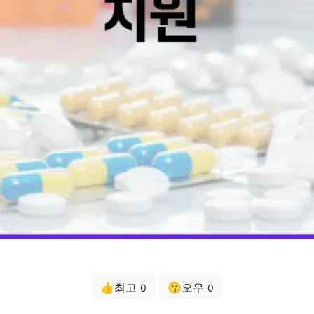
👍최고
😗오우
0
0