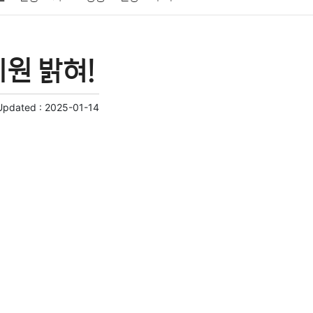
게임
스포츠
사진
대출
자동차
취미
원 밝혀!
교육
교통
생활
기타
Updated :
2025-01-14