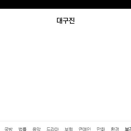
대구진
국방
법률
음악
드라마
보험
연예인
만화
환경
보