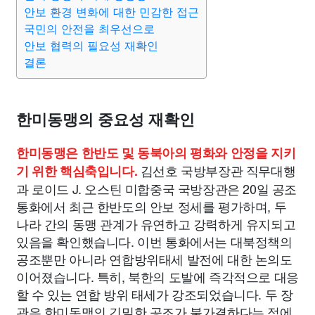
종교
사회
정치
건강
의료
의학
경제
마케팅
안보 환경 변화에 대한 민감한 접근
국민의 안전을 최우선으로
안보 협력의 필요성 재확인
부동산
외국어
교육
교통
생활
기타
결론
한미동맹의 중요성 재확인
한미동맹은 한반도 및 동북아의 평화와 안정을 지키
김선호 국방부장관 직무대행
기 위한 핵심축입니다.
과 로이드 J. 오스틴 미합중국 국방장관은 20일 공조
통화에서 최근 한반도의 안보 정세를 평가하며, 두
나라 간의 동맹 관계가 유연하고 강력하게 유지되고
있음을 확인했습니다. 이번 통화에서는 대북정책의
공조뿐만 아니라 연합방위태세 발전에 대한 논의도
이어졌습니다. 특히, 북한의 도발에 즉각적으로 대응
할 수 있는 연합 방위 태세가 강조되었습니다. 두 장
관은 한미동맹의 긴밀한 공조가 불가결하다는 점에