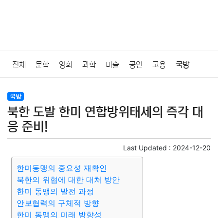
전체
문학
영화
과학
미술
공연
고용
국방
법률
음악
드라마
보험
연예인
만화
환경
보건
국방
북한 도발 한미 연합방위태세의 즉각 대
질병
가요
방송
일상
주식
암호화폐
블록체인
응 준비!
결혼
육아
반려동물
패션
미용
증권
인테리어
Last Updated :
2024-12-20
한미동맹의 중요성 재확인
요리
상품리뷰
원예
금융
게임
스포츠
사진
북한의 위협에 대한 대처 방안
한미 동맹의 발전 과정
대출
자동차
취미
여행
맛집
IT
컴퓨터
기술
안보협력의 구체적 방향
한미 동맹의 미래 방향성