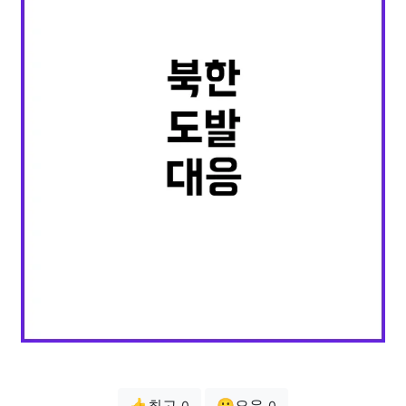
👍최고
😗오우
0
0