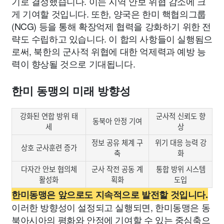
기로 결정했습니다. 이는 지역 안보 위협 감소에 크
게 기여할 것입니다. 또한, 양국은 한미 핵협의그룹
(NCG) 등을 통해 확장억제 협력을 강화하기 위한 전
략도 수립하고 있습니다. 이 합의 사항들이 실행됨으
로써, 북한의 군사적 위협에 대한 억제력과 예방 능
력이 향상될 것으로 기대됩니다.
한미 동맹의 미래 방향성
강화된 연합 방위 태
군사적 신뢰도 향
동북아 안정 기여
세
상
정보 공유 체계 구
위기 대응 능력 강
상호 군사훈련 증가
축
화
다자간 안보 협의체
군사 작전 공동 계
통합 방위 시스템
활성화
획화
도입
한미동맹은 앞으로도 지속적으로 발전할 것입니다.
이러한 방향성이 설정되고 실행되면, 한미동맹은 동
북아시아의 평화와 안정에 기여할 수 있는 중심축으