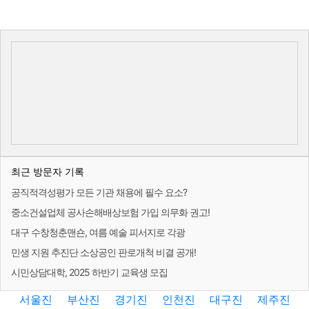
최근 방문자 기록
공직적격성평가 모든 기관 채용에 필수 요소?
중소건설업체 공사손해배상보험 가입 의무화 권고!
대구 수창청춘맨숀, 여름 예술 피서지로 각광
민생 지원 추진단 소상공인 판로개척 비결 공개!
시민상담대학, 2025 하반기 교육생 모집
서울진
부산진
경기진
인천진
대구진
제주진