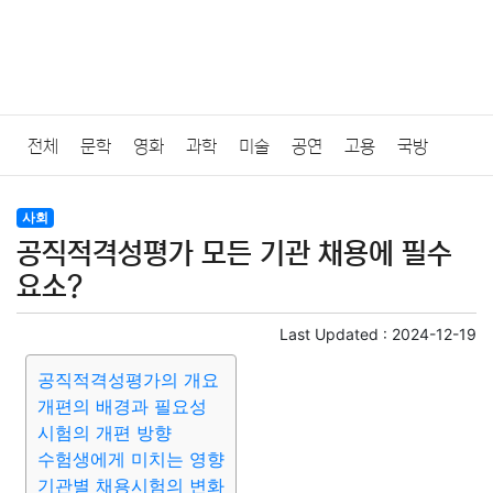
전체
문학
영화
과학
미술
공연
고용
국방
법률
음악
드라마
보험
연예인
만화
환경
보건
사회
공직적격성평가 모든 기관 채용에 필수
질병
가요
방송
일상
주식
암호화폐
블록체인
요소?
결혼
육아
반려동물
패션
미용
증권
인테리어
Last Updated :
2024-12-19
공직적격성평가의 개요
요리
상품리뷰
원예
금융
게임
스포츠
사진
개편의 배경과 필요성
시험의 개편 방향
대출
자동차
취미
여행
맛집
IT
컴퓨터
기술
수험생에게 미치는 영향
기관별 채용시험의 변화