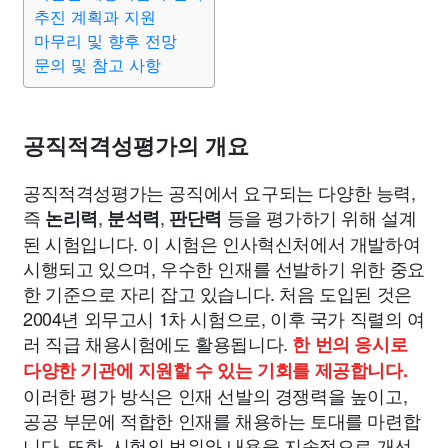
종교
사회
정치
건강
의료
의학
경제
마케팅
추진 계획과 지원
마무리 및 향후 전망
문의 및 참고 사항
부동산
외국어
교육
교통
생활
기타
공직적격성평가의 개요
공직적격성평가는 공직에서 요구되는 다양한 능력,
즉
,
,
등을 평가하기 위해 설계
논리력
분석력
판단력
된 시험입니다. 이 시험은 인사혁신처에서 개발하여
시행되고 있으며, 우수한 인재를 선발하기 위한 중요
한 기준으로 자리 잡고 있습니다. 처음 도입된 것은
2004년 외무고시 1차 시험으로, 이후 국가 직렬의 여
러 직급 채용시험에도 활용됩니다.
한 번의 응시로
다양한 기관에 지원할 수 있는 기회를 제공합니다.
이러한 평가 방식은 인재 선발의 경쟁력을 높이고,
공공 부문에 적합한 인재를 채용하는 토대를 마련합
니다. 또한, 시험의 범위와 내용을 지속적으로 개선