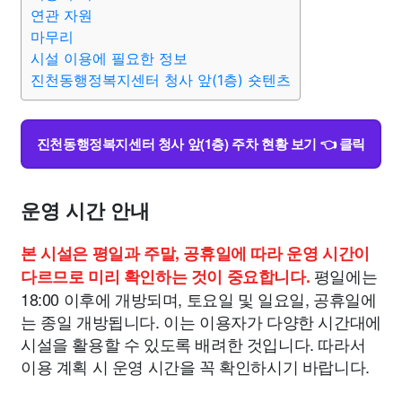
종교
사회
정치
건강
의료
의학
경제
마케팅
연관 자원
마무리
시설 이용에 필요한 정보
부동산
외국어
교육
교통
생활
기타
진천동행정복지센터 청사 앞(1층) 숏텐츠
진천동행정복지센터 청사 앞(1층) 주차 현황 보기 👈 클릭
운영 시간 안내
본 시설은 평일과 주말, 공휴일에 따라 운영 시간이
평일에는
다르므로 미리 확인하는 것이 중요합니다.
18:00 이후에 개방되며, 토요일 및 일요일, 공휴일에
는 종일 개방됩니다. 이는 이용자가 다양한 시간대에
시설을 활용할 수 있도록 배려한 것입니다. 따라서
이용 계획 시 운영 시간을 꼭 확인하시기 바랍니다.