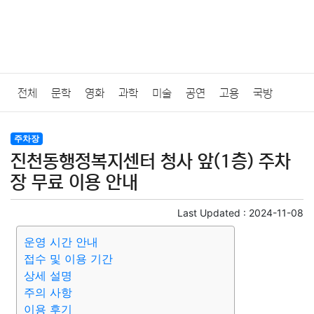
전체
문학
영화
과학
미술
공연
고용
국방
법률
음악
드라마
보험
연예인
만화
환경
보건
주차장
진천동행정복지센터 청사 앞(1층) 주차
질병
가요
방송
일상
주식
암호화폐
블록체인
장 무료 이용 안내
결혼
육아
반려동물
패션
미용
증권
인테리어
Last Updated :
2024-11-08
운영 시간 안내
요리
상품리뷰
원예
금융
게임
스포츠
사진
접수 및 이용 기간
상세 설명
대출
자동차
취미
여행
맛집
IT
컴퓨터
기술
주의 사항
이용 후기