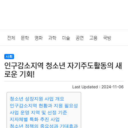
전체
문학
영화
과학
미술
공연
고용
국방
법률
음악
드라마
보험
연예인
만화
환경
보건
사회
인구감소지역 청소년 자기주도활동의 새
질병
가요
방송
일상
주식
암호화폐
블록체인
로운 기회!
결혼
육아
반려동물
패션
미용
증권
인테리어
Last Updated :
2024-11-06
청소년 성장지원 사업 개요
요리
상품리뷰
원예
금융
게임
스포츠
사진
인구감소지역 현황과 지원 필요성
사업 운영 지역 및 선정 기준
대출
자동차
취미
여행
맛집
IT
컴퓨터
기술
지자체별 특화 추진 사업
청소년 정책의 중요성과 기대효과