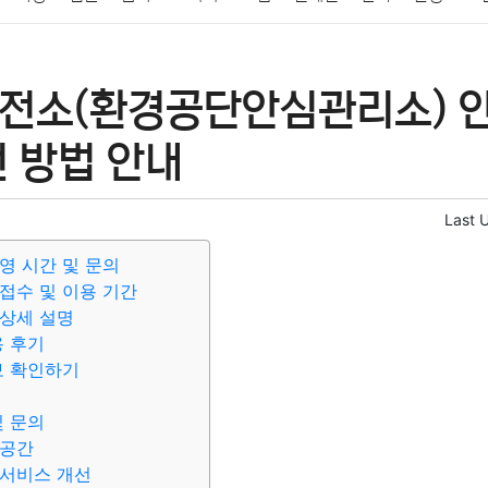
패션
미용
증권
인테리어
요리
상품리뷰
원예
금융
전소(환경공단안심관리소) 
정치
건강
의료
의학
경제
마케팅
부동산
외국어
 방법 안내
Last 
영 시간 및 문의
접수 및 이용 기간
상세 설명
용 후기
보 확인하기
및 문의
 공간
 서비스 개선