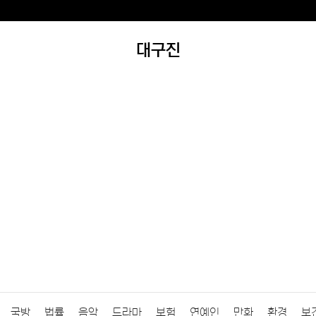
대구진
국방
법률
음악
드라마
보험
연예인
만화
환경
보