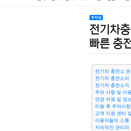
암호화폐
블록체인
결혼
육아
반려동물
주차장
전기차충
여행
맛집
IT
컴퓨터
기술
종교
사회
빠른 충전
전기차 충전소 운
전기차 충전소의 
전기차 충전소의 
주의 사항 및 이
연관 자원 및 정
이용 후 주의사항
고객 지원 센터 
이용자들의 소통
지속적인 관리와