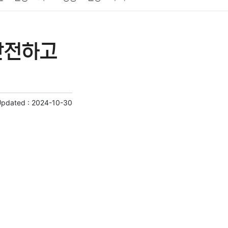
게임
스포츠
사진
대출
자동차
취미
안전하고
교육
교통
생활
기타
Updated :
2024-10-30