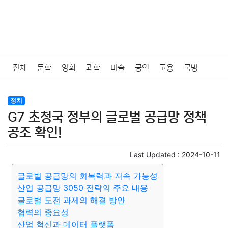
전체
문학
영화
과학
미술
공연
고용
국방
법률
음악
드라마
보험
연예인
만화
환경
보건
정치
G7 초청국 정부의 글로벌 공급망 정책
질병
가요
방송
일상
주식
암호화폐
블록체인
공조 확인!
결혼
육아
반려동물
패션
미용
증권
인테리어
Last Updated :
2024-10-11
글로벌 공급망의 회복력과 지속 가능성
요리
상품리뷰
원예
금융
게임
스포츠
사진
산업 공급망 3050 전략의 주요 내용
글로벌 도전 과제의 해결 방안
대출
자동차
취미
여행
맛집
IT
컴퓨터
기술
협력의 중요성
산업 혁신과 데이터 플랫폼