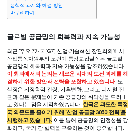
종교
사회
정치
건강
의료
의학
경제
마케팅
정책적 과제와 해결 방안
마무리하며
부동산
외국어
교육
교통
생활
기타
글로벌 공급망의 회복력과 지속 가능성
최근 '주요 7개국(G7) 산업·기술혁신 장관회의'에서
산업통상자원부의 노건기 통상교섭실장은 글로벌
공급망의 회복력과 지속 가능성을 강조하였습니다.
이 회의에서의 논의는 새로운 시대의 도전 과제를 해
노
결하기 위한 방안과 전략을 포함하고 있습니다.
실장은 지정학적 긴장, 기후변화, 그리고 디지털 전
환과 같은 문제들이 기존 공급망의 취약성을 드러내
고 있다는 점을 지적하였습니다.
한국은 과도한 특정
국 의존도를 줄이기 위해 '산업 공급망 3050 전략'을
이를 통해 공급망의 안정성을 강
시행하고 있습니다.
화하고, 국가 간 협력을 구축하는 것이 중요합니다.