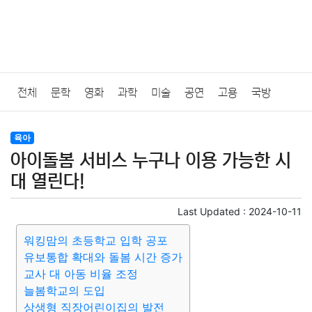
전체
문학
영화
과학
미술
공연
고용
국방
법률
음악
드라마
보험
연예인
만화
환경
보건
육아
아이돌봄 서비스 누구나 이용 가능한 시
질병
가요
방송
일상
주식
암호화폐
블록체인
대 열린다!
결혼
육아
반려동물
패션
미용
증권
인테리어
Last Updated :
2024-10-11
워킹맘의 초등학교 입학 공포
요리
상품리뷰
원예
금융
게임
스포츠
사진
유보통합 확대와 돌봄 시간 증가
교사 대 아동 비율 조정
대출
자동차
취미
여행
맛집
IT
컴퓨터
기술
늘봄학교의 도입
상생형 직장어린이집의 발전