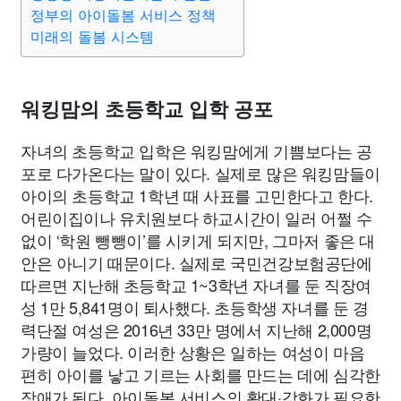
종교
사회
정치
건강
의료
의학
경제
마케팅
정부의 아이돌봄 서비스 정책
미래의 돌봄 시스템
부동산
외국어
교육
교통
생활
기타
워킹맘의 초등학교 입학 공포
자녀의 초등학교 입학은 워킹맘에게 기쁨보다는 공
포로 다가온다는 말이 있다. 실제로 많은 워킹맘들이
아이의 초등학교 1학년 때 사표를 고민한다고 한다.
어린이집이나 유치원보다 하교시간이 일러 어쩔 수
없이 ‘학원 뺑뺑이’를 시키게 되지만, 그마저 좋은 대
안은 아니기 때문이다. 실제로 국민건강보험공단에
따르면 지난해 초등학교 1~3학년 자녀를 둔 직장여
성 1만 5,841명이 퇴사했다. 초등학생 자녀를 둔 경
력단절 여성은 2016년 33만 명에서 지난해 2,000명
가량이 늘었다. 이러한 상황은 일하는 여성이 마음
편히 아이를 낳고 기르는 사회를 만드는 데에 심각한
장애가 된다. 아이돌봄 서비스의 확대·강화가 필요한