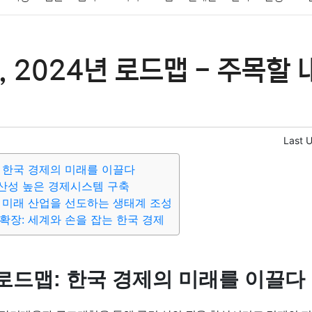
패션
미용
증권
인테리어
요리
상품리뷰
원예
금융
 2024년 로드맵 - 주목할 
정치
건강
의료
의학
경제
마케팅
부동산
외국어
Last 
 한국 경제의 미래를 이끌다
 생산성 높은 경제시스템 구축
 미래 산업을 선도하는 생태계 조성
확장: 세계와 손을 잡는 한국 경제
로드맵: 한국 경제의 미래를 이끌다