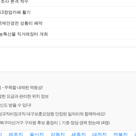
총조사 본격 착수
053창업카페 활기
 국제안경전 성황리 폐막
수농특산물 직거래장터 개최
 - 주목할 내재된 역동성!
렴한 요금과 편리한 위치 정보
신도 받을 수 있다!
규직비정규직 대구보훈요양원 안정된 일자리와 함께하세요!
대구 북구마선거구 구의원 후보 총정리｜기호·정당·경력 한눈에 (4명)
진
제주진
울산진
강원진
세종진
대전진
전북진