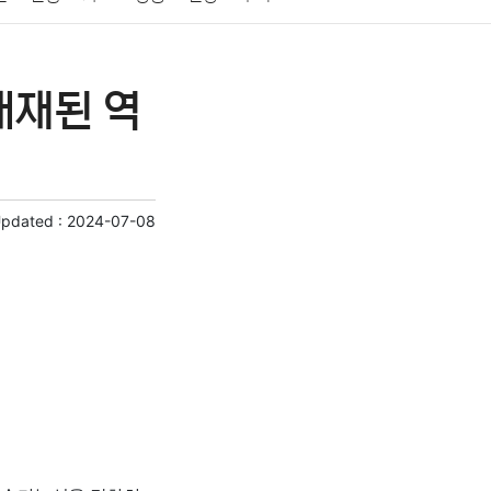
게임
스포츠
사진
대출
자동차
취미
내재된 역
교육
교통
생활
기타
Updated :
2024-07-08