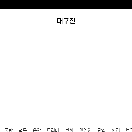
대구진
국방
법률
음악
드라마
보험
연예인
만화
환경
보