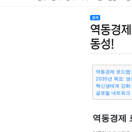
암호화폐
블록체인
결혼
육아
반려동물
경제
역동경제,
여행
맛집
IT
컴퓨터
기술
종교
사회
동성!
역동경제 로드맵:
2035년 목표:
혁신생태계 강화:
글로벌 네트워크 
역동경제 