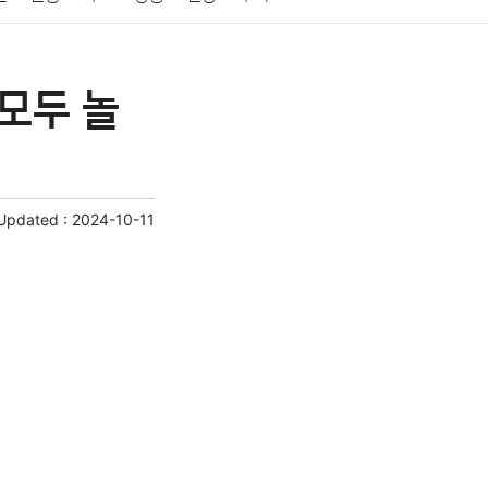
게임
스포츠
사진
대출
자동차
취미
모두 놀
교육
교통
생활
기타
 Updated :
2024-10-11