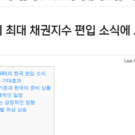
패션
미용
증권
인테리어
요리
상품리뷰
원예
금융
 최대 채권지수 편입 소식에 
정치
건강
의료
의학
경제
마케팅
부동산
외국어
Last
BI)의 한국 편입 소식
과 기대효과
l의 기준과 한국의 준비 상황
구체적인 일정
는 긍정적인 영향
벌 위상 상승