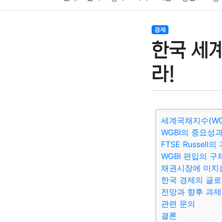
암호화폐
블록체인
결혼
육아
반려동물
경제
한국 세계
여행
맛집
IT
컴퓨터
기술
종교
사회
라!
세계국채지수(WG
WGBI의 중요성
FTSE Russel
WGBI 편입의 
채권시장에 미치
한국 경제의 글로
전망과 향후 과제
관련 문의
결론