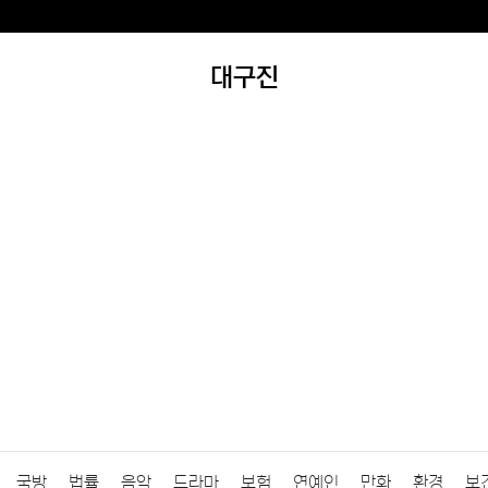
대구진
국방
법률
음악
드라마
보험
연예인
만화
환경
보