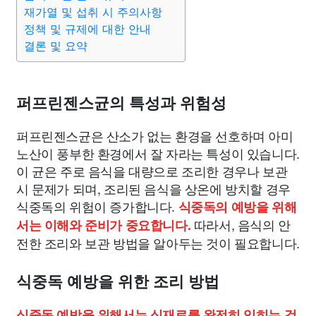
종교
사회
정치
건강
의료
의학
경제
마케팅
재가열 및 섭취 시 주의사항
정책 및 규제에 대한 안내
결론 및 요약
부동산
외국어
교육
교통
생활
기타
퍼프린젠스균의 특성과 위험성
퍼프린젠스균은 산소가 없는 환경을 선호하며 아미
노산이 풍부한 환경에서 잘 자라는 특성이 있습니다.
이 균은 주로 음식을 대량으로 조리한 경우나 보관
시 문제가 되며, 조리된 음식을 상온에 방치할 경우
식중독의 위험이 증가합니다.
식중독의 예방을 위해
따라서, 음식의 안
서는 이해와 준비가 중요합니다.
전한 조리와 보관 방법을 알아두는 것이 필요합니다.
식중독 예방을 위한 조리 방법
식중독 예방을 위해서는 식재료를 완전히 익히는 것