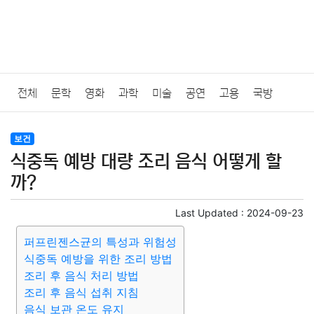
전체
문학
영화
과학
미술
공연
고용
국방
법률
음악
드라마
보험
연예인
만화
환경
보건
보건
식중독 예방 대량 조리 음식 어떻게 할
질병
가요
방송
일상
주식
암호화폐
블록체인
까?
결혼
육아
반려동물
패션
미용
증권
인테리어
Last Updated :
2024-09-23
퍼프린젠스균의 특성과 위험성
요리
상품리뷰
원예
금융
게임
스포츠
사진
식중독 예방을 위한 조리 방법
조리 후 음식 처리 방법
대출
자동차
취미
여행
맛집
IT
컴퓨터
기술
조리 후 음식 섭취 지침
음식 보관 온도 유지