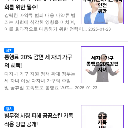
종교
사회
정치
건강
의료
의학
경제
마케팅
회를 위한 필수!
강력한 마약류 범죄 대응 마약류 범
부동산
외국어
교육
교통
생활
기타
죄는 사회에 심각한 영향을 미치며,
이를 효과적으로 대응하기 위한 전략이…
2025-01-23
정치
통행료 20% 감면 세 자녀 가구
의 혜택!
다자녀 가구 지원 정책 확대 정부는
세 자녀 이상 다자녀 가구의 주말
및 공휴일 고속도로 통행료 20%…
2025-01-23
정치
병무청 사칭 피해 공공스킨 카톡
적용 방법 공개!