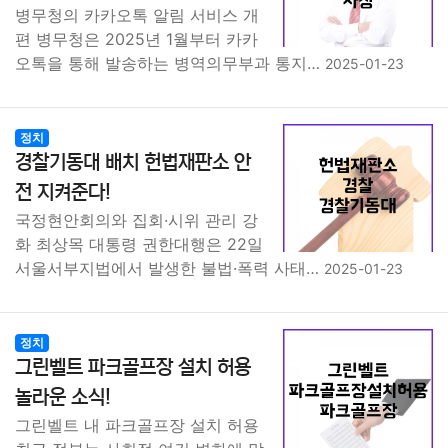
병무청의 카카오톡 알림 서비스 개
편 병무청은 2025년 1월부터 카카
오톡을 통해 발송하는 병역의무부과 통지…
2025-01-23
정치
경찰기동대 배치 헌법재판소 안
전 지켜준다!
국정현안회의와 집회·시위 관리 강
화 최상목 대통령 권한대행은 22일
서울서부지법에서 발생한 불법·폭력 사태…
2025-01-23
정치
그린벨트 파크골프장 설치 허용
놀라운 소식!
그린벨트 내 파크골프장 설치 허용