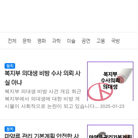
전체
문학
영화
과학
미술
공연
고용
국방
법률
음악
드라마
보험
연예인
만화
환경
보건
정치
복지부 의대생 비방 수사 의뢰 사
질병
가요
방송
일상
주식
암호화폐
블록체인
실 아냐
복지부 의대생 비방 사건 개요 최근
결혼
육아
반려동물
패션
미용
증권
인테리어
복지부에서 의대생에 대한 비방 게
시물이 사회적으로 논란이 되고 있습니다…
2025-01-23
요리
상품리뷰
원예
금융
게임
스포츠
사진
대출
자동차
취미
여행
맛집
IT
컴퓨터
기술
정치
마약류 관리 기본계획 안전한 사