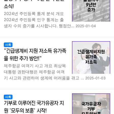
종교
사회
정치
건강
의료
의학
경제
마케팅
소식!
2024년 주민등록 통계 분석 개요
부동산
외국어
교육
교통
생활
기타
2024년 주민등록 인구 통계는 출
생자 수의 증가를 시사합니다. 행정안…
2025-01-04
사회
“긴급생계비 지원 저소득 유가족
을 위한 추가 방안!”
제주항공 여객기 사고 개요 최상목
대통령 권한대행은 제주항공 여객
기 사고와 관련하여 생계에 어려움을 겪고 …
2025-01-03
사회
기부로 이루어진 국가유공자 지
원 ‘모두의 보훈’ 시작!