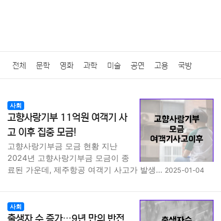
전체
문학
영화
과학
미술
공연
고용
국방
법률
음악
드라마
보험
연예인
만화
환경
보건
사회
고향사랑기부 11억원 여객기 사
질병
가요
방송
일상
주식
암호화폐
블록체인
고 이후 집중 모금!
고향사랑기부금 모금 현황 지난
결혼
육아
반려동물
패션
미용
증권
인테리어
2024년 고향사랑기부금 모금이 종
료된 가운데, 제주항공 여객기 사고가 발생…
2025-01-04
요리
상품리뷰
원예
금융
게임
스포츠
사진
대출
자동차
취미
여행
맛집
IT
컴퓨터
기술
사회
출생자 수 증가…9년 만의 반전