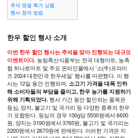
종교
사회
정치
건강
의료
의학
경제
마케팅
추석 명절 특가 상품
행사 참여 방법
부동산
외국어
교육
교통
생활
기타
한우 할인 행사 소개
이번 한우 할인 행사는 추석을 맞아 진행되는 대규모
농림축산식품부는 전국 대형마트, 농축
이벤트이다.
협 하나로마트 및 주요 온라인몰에서 ‘소(牛)프라이
즈 2024 대한민국 한우세일’ 행사를 마련했다. 이 행
사는 12일 동안 진행되며,
소고기 가격을 대폭 인하
해 소비자들의 부담을 줄이고, 한우 농가를 지원하기
행사 기간 동안 할인되는 품목은
위해 기획되었다.
등심, 양지, 불고기 및 국거리 등 다양한 종류의 한우
가 포함된다. 등심의 경우 100g당 5500원에서 6600
원, 양지는 3190원에서 3760원, 불고기 및 국거리는
2200원에서 2670원에 판매된다. 이러한 가격은 지