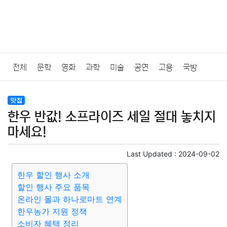
전체
문학
영화
과학
미술
공연
고용
국방
법률
음악
드라마
보험
연예인
만화
환경
보건
맛집
한우 반값! 소프라이즈 세일 절대 놓치지
질병
가요
방송
일상
주식
암호화폐
블록체인
마세요!
결혼
육아
반려동물
패션
미용
증권
인테리어
Last Updated :
2024-09-02
한우 할인 행사 소개
요리
상품리뷰
원예
금융
게임
스포츠
사진
할인 행사 주요 품목
온라인 몰과 하나로마트 연계
대출
자동차
취미
여행
맛집
IT
컴퓨터
기술
한우농가 지원 정책
소비자 혜택 정리