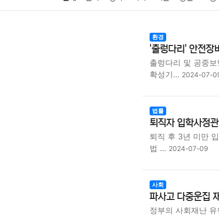
암호화폐
블록체인
결혼
육아
반려동물
환경
'출렁다리' 안전장
여행
맛집
IT
컴퓨터
기술
종교
사회
출렁다리 및 공중보
확성기…
2024-07-0
법률
퇴직자 입학사정관 
퇴직 후 3년 미만
법 …
2024-07-09
사회
파사고 다중운집 재
정부의 사회재난 유