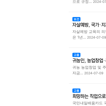
으로 규정…
2024-0
보건
자살예방, 국가·지
자살예방 교육의 의
은 1년…
2024-07-0
고용
귀농인, 농업창업·
귀농 농업창업 및 
자금…
2024-07-09
고용
희망하는 직업으로의
국민내일배움카드 국