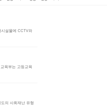
게임
스포츠
사진
대출
자동차
취미
교육
교통
생활
기타
행시설물에 CCTV와
가 교육부는 고등교육
별도의 사회재난 유형