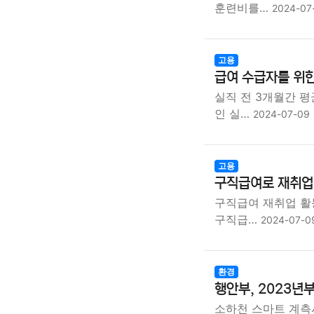
훈련비를…
2024-07
고용
급여 수급자를 위한
실직 전 3개월간 
인 실…
2024-07-09
고용
구직급여로 재취업 
구직급여 재취업 활
구직급…
2024-07-0
환경
행안부, 2023년
소하천 스마트 계측