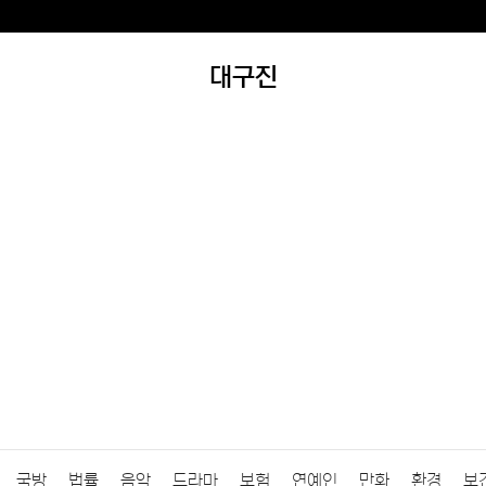
대구진
국방
법률
음악
드라마
보험
연예인
만화
환경
보