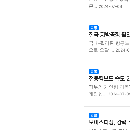
문…
2024-07-08
교통
한국 지방공항 필
국내-필리핀 항공노
으로 오갈 …
2024-0
교통
전동킥보드 속도 2
정부의 개인형 이동
개인형…
2024-07-0
법률
보이스피싱, 강력 