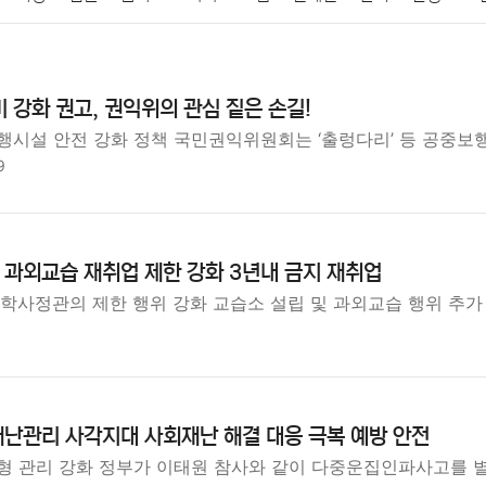
패션
미용
증권
인테리어
요리
상품리뷰
원예
금융
비 강화 권고, 권익위의 관심 짙은 손길!
정치
건강
의료
의학
경제
마케팅
부동산
외국어
행시설 안전 강화 정책 국민권익위원회는 ‘출렁다리’ 등 공중보
9
과외교습 재취업 제한 강화 3년내 금지 재취업
 입학사정관의 제한 행위 강화 교습소 설립 및 과외교습 행위 추
난관리 사각지대 사회재난 해결 대응 극복 예방 안전
형 관리 강화 정부가 이태원 참사와 같이 다중운집인파사고를 