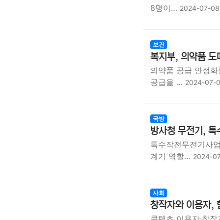
8명이…
2024-07-08
보건
복지부, 의약품 도
의약품 공급 안정화
공급을 …
2024-07-
국방
방사청 무전기, 특
특수작전무전기사업의
계기 역할…
2024-0
사회
창작자와 이용자,
콘텐츠 이용자·창작자