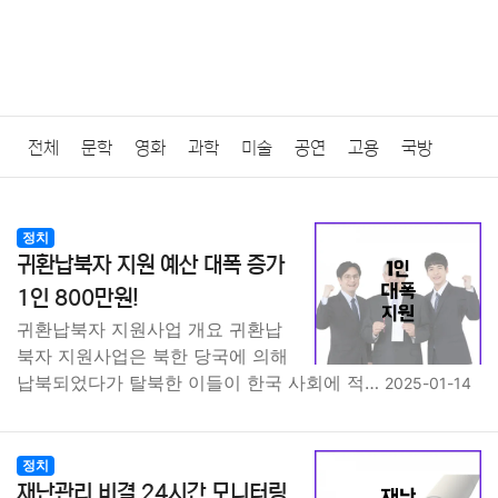
전체
문학
영화
과학
미술
공연
고용
국방
법률
음악
드라마
보험
연예인
만화
환경
보건
정치
귀환납북자 지원 예산 대폭 증가
질병
가요
방송
일상
주식
암호화폐
블록체인
1인 800만원!
귀환납북자 지원사업 개요 귀환납
결혼
육아
반려동물
패션
미용
증권
인테리어
북자 지원사업은 북한 당국에 의해
납북되었다가 탈북한 이들이 한국 사회에 적…
2025-01-14
요리
상품리뷰
원예
금융
게임
스포츠
사진
대출
자동차
취미
여행
맛집
IT
컴퓨터
기술
정치
재난관리 비결 24시간 모니터링