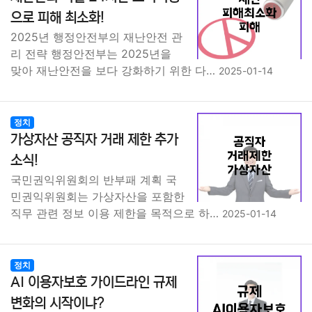
종교
사회
정치
건강
의료
의학
경제
마케팅
으로 피해 최소화!
2025년 행정안전부의 재난안전 관
부동산
외국어
교육
교통
생활
기타
리 전략 행정안전부는 2025년을
맞아 재난안전을 보다 강화하기 위한 다…
2025-01-14
정치
가상자산 공직자 거래 제한 추가
소식!
국민권익위원회의 반부패 계획 국
민권익위원회는 가상자산을 포함한
직무 관련 정보 이용 제한을 목적으로 하…
2025-01-14
정치
AI 이용자보호 가이드라인 규제
변화의 시작이냐?