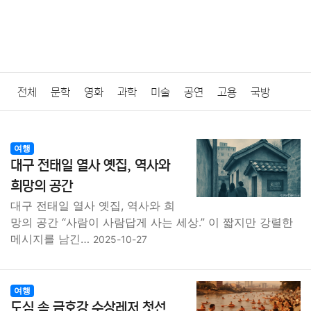
전체
문학
영화
과학
미술
공연
고용
국방
법률
음악
드라마
보험
연예인
만화
환경
보건
여행
대구 전태일 열사 옛집, 역사와
질병
가요
방송
일상
주식
암호화폐
블록체인
희망의 공간
대구 전태일 열사 옛집, 역사와 희
결혼
육아
반려동물
패션
미용
증권
인테리어
망의 공간 “사람이 사람답게 사는 세상.” 이 짧지만 강렬한
메시지를 남긴…
2025-10-27
요리
상품리뷰
원예
금융
게임
스포츠
사진
대출
자동차
취미
여행
맛집
IT
컴퓨터
기술
여행
도심 속 금호강 수상레저 첫선