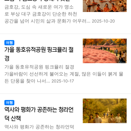
종교
사회
정치
건강
의료
의학
경제
마케팅
금호강, 도심 속 새로운 여가 명소
로 부상 대구 금호강이 단순한 하천
공간을 넘어 시민의 삶과 문화가 어우러…
부동산
외국어
교육
교통
생활
기타
2025-10-20
여행
가을 동호유적공원 핑크뮬리 절
경
가을 동호유적공원 핑크뮬리 절경
가을바람이 선선하게 불어오는 계절, 많은 이들이 붉게 물
든 단풍을 찾아 나서…
2025-10-17
여행
역사와 평화가 공존하는 청라언
덕 산책
역사와 평화가 공존하는 청라언덕