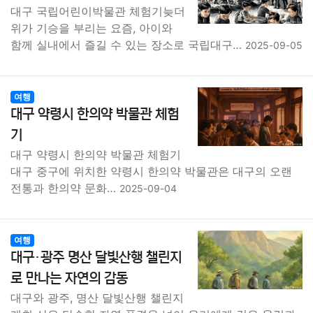
대구 국립어린이박물관 체험기늦더
위가 기승을 부리는 요즘, 아이와
함께 실내에서 즐길 수 있는 장소로 국립대구…
2025-09-05
여행
대구 약령시 한의약 박물관 체험
기
대구 약령시 한의약 박물관 체험기
대구 중구에 위치한 약령시 한의약 박물관은 대구의 오랜
전통과 한의약 문화…
2025-09-04
여행
대구·광주 명산 달빛산행 챌린지
로 만나는 자연의 감동
대구와 광주, 명산 달빛산행 챌린지