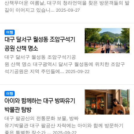
산책무더운 여름날, 대구의 청라언덕을 찾은 방문객들의 발
길이 이어지고 있습니…
2025-09-27
여행
대구 달서구 월성동 조암구석기
공원 산책 명소
대구 달서구 월성동 조암구석기공
원 산책 명소 대구광역시 달서구 월성동에 위치한 조암구
석기공원은 지역 주민들에…
2025-09-22
여행
아이와 함께하는 대구 방짜유기
박물관 탐방
대구 팔공산의 전통문화 보물, 방짜
유기박물관 대구 팔공산 자락에는 아이와 함께 방문하기
좋은 특별한 장소가 …
2025-09-22