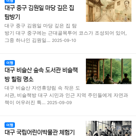
여행
대구 중구 김원일 마당 깊은 집
탐방기
대구 중구 김원일 마당 깊은 집 탐
방기 대구 중구에는 근대골목투어 코스가 조성되어 있어,
그중 하나인 김원일…
2025-09-10
여행
대구 비슬산 숲속 도서관 비슬책
방 힐링 명소
대구 비슬산 자연휴양림 속 작은 도
서관, 비슬책방 대구 시민과 인근 지역 주민들에게 자연과
책이 어우러진 특…
2025-09-09
여행
대구 국립어린이박물관 체험기