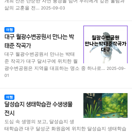
개최 산은 단순한 자연 풍경을 넘어 우리에게 깊은 울림과
삶의 교훈을 전…
2025-09-03
여행
대구 월광수변공원서 만나는 박
태준 작곡가
대구 월광수변공원서 만나는 박태
준 작곡가 대구 달서구에 위치한 월
광수변공원은 지역을 대표하는 명소 중 하나로…
2025-09-
01
여행
달성습지 생태학습관 수생생물
전시
도심 속 생명의 보고, 달성습지 생
태학습관 대구 달성군 화원읍에 위치한 달성습지 생태학습