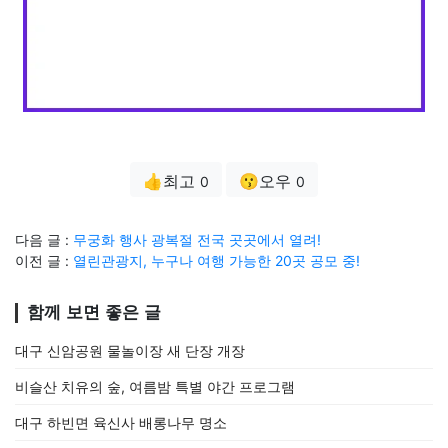
👍최고
😗오우
0
0
다음 글 :
무궁화 행사 광복절 전국 곳곳에서 열려!
이전 글 :
열린관광지, 누구나 여행 가능한 20곳 공모 중!
함께 보면 좋은 글
대구 신암공원 물놀이장 새 단장 개장
비슬산 치유의 숲, 여름밤 특별 야간 프로그램
대구 하빈면 육신사 배롱나무 명소