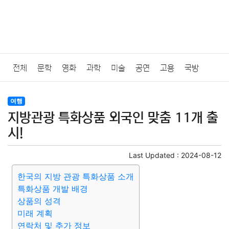
전체
문학
영화
과학
미술
공연
고용
국방
법률
음악
드라마
보험
연예인
만화
환경
보건
여행
지방관광 특화상품 외국인 맞춤 11개 출
질병
가요
방송
일상
주식
암호화폐
블록체인
시!
결혼
육아
반려동물
패션
미용
증권
인테리어
Last Updated :
2024-08-12
한국의 지방 관광 특화상품 소개
요리
상품리뷰
원예
금융
게임
스포츠
사진
특화상품 개발 배경
상품의 성격
대출
자동차
취미
여행
맛집
IT
컴퓨터
기술
미래 계획
연락처 및 추가 정보