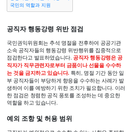
맛집
IT
컴퓨터
기술
종교
사회
정치
건강
국민의 역할과 지원
의료
의학
경제
마케팅
부동산
외국어
교육
공직자 행동강령 위반 점검
교통
생활
기타
국민권익위원회는 추석 명절을 전후하여 공공기관
소속 공직자들의 행동강령 위반행위를 집중적으로
점검한다고 발표하였습니다.
공직자 행동강령은 공
직자가 직무관련자로부터 금품이나 선물을 수수하
특히, 명절 기간 동안 일
는 것을 금지하고 있습니다.
부 공직자들이 부당하게 향응을 수수하는 사례가 발
생하여 이를 예방하기 위한 조치가 필요합니다. 이러
한 점검은 청렴한 공직 풍토를 조성하는 데 중요한
역할을 하고 있습니다.
예외 조항 및 허용 범위