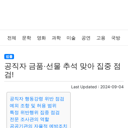
전체
문학
영화
과학
미술
공연
고용
국방
법률
음악
드라마
보험
연예인
만화
환경
법률
공직자 금품·선물 추석 맞아 집중 점
보건
질병
가요
방송
일상
주식
암호화폐
검!
블록체인
결혼
육아
반려동물
패션
미용
Last Updated :
2024-09-04
공직자 행동강령 위반 점검
증권
인테리어
요리
상품리뷰
원예
금융
예외 조항 및 허용 범위
특정 위반행위 집중 점검
게임
스포츠
사진
대출
자동차
취미
여행
전문 조사관의 역할
공공기관의 자율적 예방조치