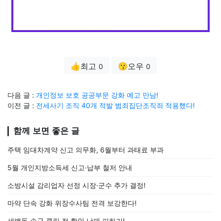
👍최고
😗오우
0
0
다음 글 :
개인정보 보호 공공부문 강화 예고 만남!
이전 글 :
전세사기 조직 40개 적발 범죄집단조직죄 적용했다!
함께 보면 좋은 글
주택 임대차계약 신고 의무화, 6월부터 과태료 부과
5월 개인지방소득세 신고·납부 철저 안내
소방시설 감리업자 선정 시장·군수 추가 결정!
마약 단속 강화 위장수사팀 전격 보강한다!
세뱃돈 송금 클릭 전 확인 낭패 피하기!