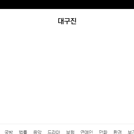
대구진
국방
법률
음악
드라마
보험
연예인
만화
환경
보