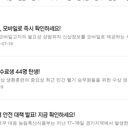
패션
미용
증권
인테리어
요리
상품리뷰
원예
금융
 모바일로 즉시 확인하세요!
정치
건강
의료
의학
경제
마케팅
부동산
외국어
모바일고지의 필요성 성범죄자 신상정보를 모바일로 제공하는 
-07-19
수료생 44명 탄생!
수상 생환훈련의 중요성 최근 민간 헬기 승무원들을 위한 수상 
19
 안전 대책 발표! 지금 확인하세요!
우 대응 농림축산식품부는 지난 17~18일 경기지역에서 발생