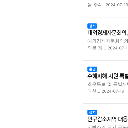
을 주4…
2024-07-1
정치
대외경제자문회의, 
대외경제자문회의와 
의를 개…
2024-07-
환경
수해피해 지원 특별
호우특보 및 특별재난
다섯…
2024-07-19
정치
인구감소지역 대응책
지방소멸 위기 극복