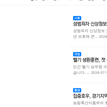
암호화폐
블록체인
결혼
육아
반려동물
사회
성범죄자 신상정보,
여행
맛집
IT
컴퓨터
기술
종교
사회
성범죄자 신상정보 
년 보호에 큰…
2024
국방
헬기 생환훈련, 첫 
민간 헬기 승무원 
습니다. …
2024-07-
환경
집중호우, 경기지역
농림축산식품부의 호