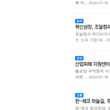
록 하…
2024-07-19
경제
혁신성장, 조달청과
조달청과 메인비즈
즈 소속 기업 대…
2
경제
산업피해 지원센터,
불공정 무역행위 지
피해 …
2024-07-19
교통
한-체코 하늘길, 
한-체코 항공회담: