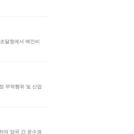
방조달청에서 메인비
정 무역행위 및 산업
하여 양국 간 운수권