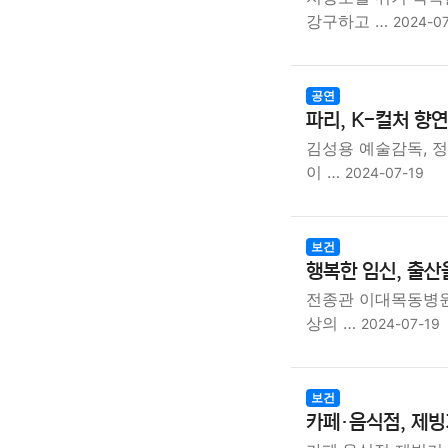
강구하고 …
2024-0
공연
파리, K-컬처 향
김성용 예술감독, 정
이 …
2024-07-19
보건
행복한 임신, 출산
전종관 이대목동병원
상의 …
2024-07-19
보건
카페·음식점, 제빙