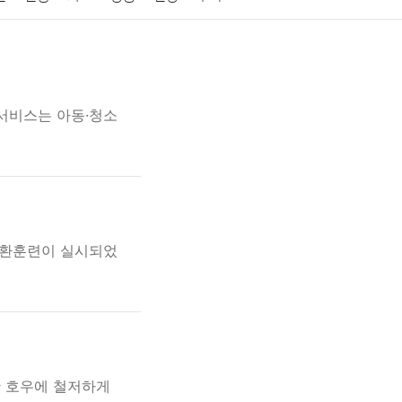
게임
스포츠
사진
대출
자동차
취미
교육
교통
생활
기타
서비스는 아동·청소
생환훈련이 실시되었
한 호우에 철저하게