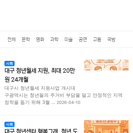
전체
문학
영화
과학
미술
공연
고용
국방
법률
음악
드라마
보험
연예인
만화
환경
보건
사회
대구 청년월세 지원, 최대 20만
질병
가요
방송
일상
주식
암호화폐
블록체인
원 24개월
대구시 청년월세 지원사업 개시대
결혼
육아
반려동물
패션
미용
증권
인테리어
구광역시는 청년들의 주거비 부담을 덜고 안정적인 지역
정착을 돕기 위해 3월 …
2026-04-10
요리
상품리뷰
원예
금융
게임
스포츠
사진
대출
자동차
취미
여행
맛집
IT
컴퓨터
기술
사회
대구 청년센터 행복그래, 청년 도