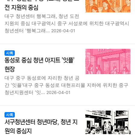
종교
사회
정치
건강
의료
의학
경제
마케팅
전 지원의 중심
대구 청년센터 행복그래, 청년 도전
부동산
외국어
교육
교통
생활
기타
지원의 중심 대구광역시 중구 서성로에 위치한 대구광역시
청년센터 '행복그래…
2026-04-01
사회
동성로 중심 청년 아지트 '잇플'
현장
대구 중구 동성로에 자리한 청년 공
간 '잇플'대구 중구 동성로 대현프리몰 지하에 위치한 중구
청년지원센터 '잇…
2026-04-01
사회
서구청년센터 청년마당, 청년 지
원의 중심지