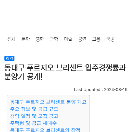
전체
문학
영화
과학
미술
공연
고용
국방
법률
음악
드라마
보험
연예인
만화
환경
보건
청약
동대구 푸르지오 브리센트 입주경쟁률과
질병
가요
방송
일상
주식
암호화폐
블록체인
분양가 공개!
결혼
육아
반려동물
패션
미용
증권
인테리어
Last Updated :
2024-08-19
동대구 푸르지오 브리센트 분양 개요
요리
상품리뷰
원예
금융
게임
스포츠
사진
주요 정보 및 공급 규모
청약 일정 및 모집 공고
대출
자동차
취미
여행
맛집
IT
컴퓨터
기술
주택형 및 공급 세대수
동대구 푸르지오 브리센트의 장점