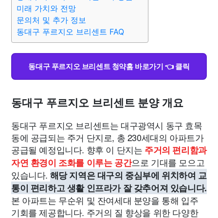
종교
사회
정치
건강
의료
의학
경제
마케팅
미래 가치와 전망
문의처 및 추가 정보
동대구 푸르지오 브리센트 FAQ
부동산
외국어
교육
교통
생활
기타
동대구 푸르지오 브리센트 청약홈 바로가기 👈 클릭
동대구 푸르지오 브리센트 분양 개요
동대구 푸르지오 브리센트는 대구광역시 동구 효목
동에 공급되는 주거 단지로, 총 230세대의 아파트가
공급될 예정입니다. 향후 이 단지는
주거의 편리함과
으로 기대를 모으고
자연 환경이 조화를 이루는 공간
있습니다.
해당 지역은 대구의 중심부에 위치하여 교
통이 편리하고 생활 인프라가 잘 갖추어져 있습니다.
본 아파트는 무순위 및 잔여세대 분양을 통해 입주
기회를 제공합니다. 주거의 질 향상을 위한 다양한