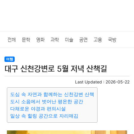
전체
문학
영화
과학
미술
공연
고용
국방
법률
음악
드라마
보험
연예인
만화
환경
보건
여행
대구 신천강변로 5월 저녁 산책길
질병
가요
방송
일상
주식
암호화폐
블록체인
Last Updated :
2026-05-22
결혼
육아
반려동물
패션
미용
증권
인테리어
도심 속 자연과 함께하는 신천강변 산책
도시 소음에서 벗어난 평온한 공간
요리
상품리뷰
원예
금융
게임
스포츠
사진
다채로운 야경과 편의시설
일상 속 힐링 공간으로 자리매김
대출
자동차
취미
여행
맛집
IT
컴퓨터
기술