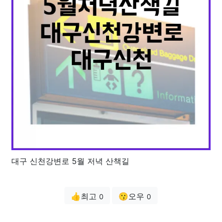
대구 신천강변로 5월 저녁 산책길
👍최고
😗오우
0
0