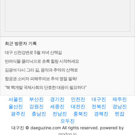
최근 방문자 기록
대구 신천강변로 5월 저녁 산책길
반려식물 클리닉으로 초록 힐링 시작하세요
김광석 다시 그리 길, 음악과 추억의 산책로
항공권 소비자 피해주의보 추석 명절 필독!
“북 핵개발 국제사회의 단호한 대응이 필요하다”
서울진
부산진
경기진
인천진
대구진
제주진
울산진
강원진
세종진
대전진
전북진
경남진
광주진
충남진
전남진
충북진
경북진
찐잡
모두진
대구진 © daeguzine.com All rights reserved. powered by
modoo.io