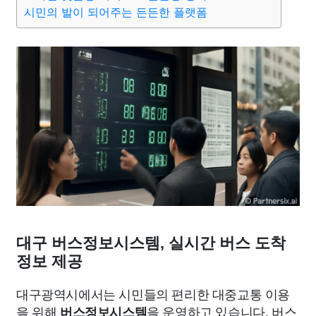
종교
사회
정치
건강
의료
의학
경제
마케팅
시민의 발이 되어주는 든든한 플랫폼
부동산
외국어
교육
교통
생활
기타
대구 버스정보시스템, 실시간 버스 도착
정보 제공
대구광역시에서는 시민들의 편리한 대중교통 이용
을 위해
을 운영하고 있습니다. 버스
버스정보시스템