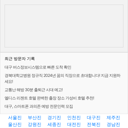
최근 방문자 기록
대구 버스정보시스템으로 빠른 도착 확인
경북대학교병원 정규직 2024년 꿈의 직장으로 초대합니다! 지금 지원하
세요!
교통난 해방 30분 출퇴근 시대 예고!
엘디스 리젠트 호텔 완벽한 출장 장소 가성비 호텔 추천!
대구, 스마트폰 과의존 예방 전문인력 모집
서울진
부산진
경기진
인천진
대구진
제주진
울산진
강원진
세종진
대전진
전북진
경남진