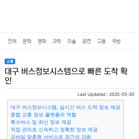
전체
문학
영화
과학
미술
공연
고용
국방
법률
음악
드라마
보험
연예인
만화
환경
보건
교통
대구 버스정보시스템으로 빠른 도착 확
질병
가요
방송
일상
주식
암호화폐
블록체인
인
결혼
육아
반려동물
패션
미용
증권
인테리어
Last Updated :
2025-05-20
대구 버스정보시스템, 실시간 버스 도착 정보 제공
요리
상품리뷰
원예
금융
게임
스포츠
사진
종합 교통 정보 플랫폼의 역할
특수버스 및 최신 정보 제공
대출
자동차
취미
여행
맛집
IT
컴퓨터
기술
직접 관리로 신속하고 정확한 정보 제공
모바일 맞춤형 서비스로 접근성 강화