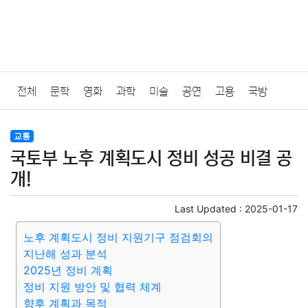
전체
문학
영화
과학
미술
공연
고용
국방
법률
음악
드라마
보험
연예인
만화
환경
보건
교통
국토부 노후 계획도시 정비 성공 비결 공
질병
가요
방송
일상
주식
암호화폐
블록체인
개!
결혼
육아
반려동물
패션
미용
증권
인테리어
Last Updated :
2025-01-17
노후 계획도시 정비 지원기구 점검회의
요리
상품리뷰
원예
금융
게임
스포츠
사진
지난해 성과 분석
2025년 정비 계획
대출
자동차
취미
여행
맛집
IT
컴퓨터
기술
정비 지원 방안 및 협력 체계
향후 계획과 목적