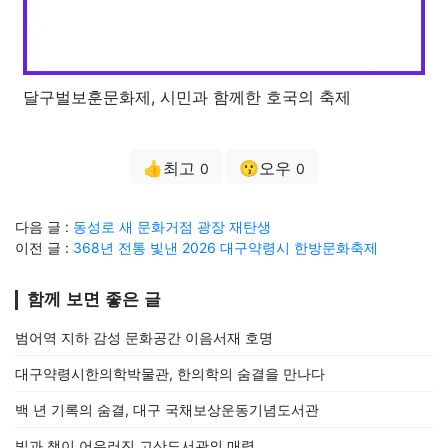
달구벌보훈문화제, 시민과 함께한 호국의 축제
👍최고
😗오우
0
0
다음 글 :
동성로 새 문화거점 광장 재탄생
이전 글 :
368년 전통 빛낸 2026 대구약령시 한방문화축제
함께 보면 좋은 글
범어역 지하 감성 문화공간 이음서재 호명
대구약령시한의학박물관, 한의학의 숨결을 만나다
백 년 기록의 숨결, 대구 국채보상운동기념도서관
빛과 책이 어우러진 고산도서관의 매력