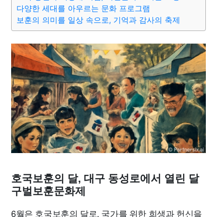
맛집
IT
컴퓨터
기술
종교
사회
정치
건강
다양한 세대를 아우르는 문화 프로그램
보훈의 의미를 일상 속으로, 기억과 감사의 축제
의료
의학
경제
마케팅
부동산
외국어
교육
교통
생활
기타
호국보훈의 달, 대구 동성로에서 열린 달
구벌보훈문화제
6월은 호국보훈의 달로, 국가를 위한 희생과 헌신을