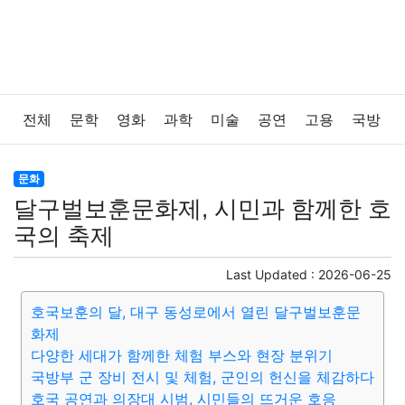
전체
문학
영화
과학
미술
공연
고용
국방
법률
음악
드라마
보험
연예인
만화
환경
문화
달구벌보훈문화제, 시민과 함께한 호
보건
질병
가요
방송
일상
주식
암호화폐
국의 축제
블록체인
결혼
육아
반려동물
패션
미용
Last Updated :
2026-06-25
호국보훈의 달, 대구 동성로에서 열린 달구벌보훈문
증권
인테리어
요리
상품리뷰
원예
금융
화제
다양한 세대가 함께한 체험 부스와 현장 분위기
게임
스포츠
사진
대출
자동차
취미
여행
국방부 군 장비 전시 및 체험, 군인의 헌신을 체감하다
호국 공연과 의장대 시범, 시민들의 뜨거운 호응