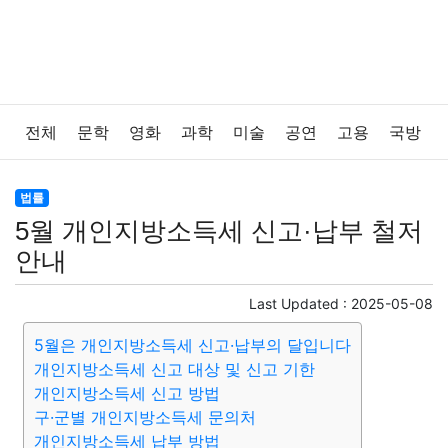
전체
문학
영화
과학
미술
공연
고용
국방
법률
음악
드라마
보험
연예인
만화
환경
법률
5월 개인지방소득세 신고·납부 철저
보건
질병
가요
방송
일상
주식
암호화폐
안내
블록체인
결혼
육아
반려동물
패션
미용
Last Updated :
2025-05-08
5월은 개인지방소득세 신고·납부의 달입니다
증권
인테리어
요리
상품리뷰
원예
금융
개인지방소득세 신고 대상 및 신고 기한
개인지방소득세 신고 방법
게임
스포츠
사진
대출
자동차
취미
여행
구·군별 개인지방소득세 문의처
개인지방소득세 납부 방법