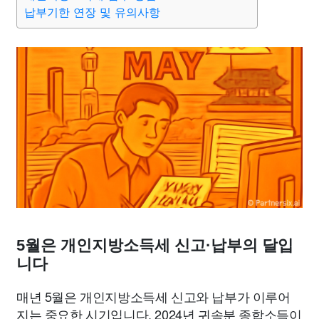
맛집
IT
컴퓨터
기술
종교
사회
정치
건강
납부기한 연장 및 유의사항
의료
의학
경제
마케팅
부동산
외국어
교육
교통
생활
기타
5월은 개인지방소득세 신고·납부의 달입
니다
매년 5월은 개인지방소득세 신고와 납부가 이루어
지는 중요한 시기입니다. 2024년 귀속분 종합소득이