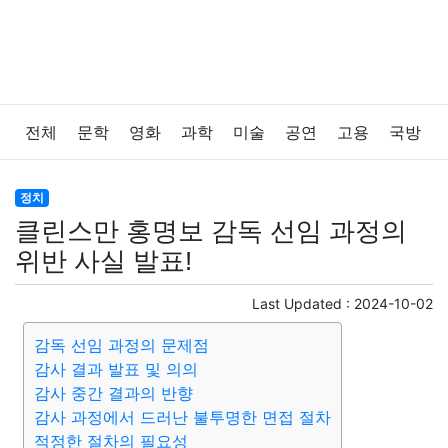
전체
문학
영화
과학
미술
공연
고용
국방
법률
음악
드라마
보험
연예인
만화
환경
정치
클린스만 홍명보 감독 선임 과정의
보건
질병
가요
방송
일상
주식
암호화폐
위반 사실 발표!
블록체인
결혼
육아
반려동물
패션
미용
Last Updated :
2024-10-02
감독 선임 과정의 문제점
증권
인테리어
요리
상품리뷰
원예
금융
감사 결과 발표 및 의의
감사 중간 결과의 반향
게임
스포츠
사진
대출
자동차
취미
여행
감사 과정에서 드러난 불투명한 면접 절차
적정한 절차의 필요성