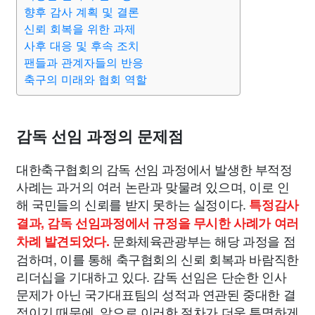
맛집
IT
컴퓨터
기술
종교
사회
정치
건강
향후 감사 계획 및 결론
신뢰 회복을 위한 과제
사후 대응 및 후속 조치
의료
의학
경제
마케팅
부동산
외국어
교육
팬들과 관계자들의 반응
축구의 미래와 협회 역할
교통
생활
기타
감독 선임 과정의 문제점
대한축구협회의 감독 선임 과정에서 발생한 부적정
사례는 과거의 여러 논란과 맞물려 있으며, 이로 인
해 국민들의 신뢰를 받지 못하는 실정이다.
특정감사
결과, 감독 선임과정에서 규정을 무시한 사례가 여러
문화체육관광부는 해당 과정을 점
차례 발견되었다.
검하며, 이를 통해 축구협회의 신뢰 회복과 바람직한
리더십을 기대하고 있다. 감독 선임은 단순한 인사
문제가 아닌 국가대표팀의 성적과 연관된 중대한 결
정이기 때문에, 앞으로 이러한 절차가 더욱 투명하게